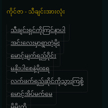
ကိုင်ဇာ - သီချင်းအားလုံး
သီချင်းရှင်ကိုကြင်နာပါ
အင်းလေးမှာရွာတဲ့မိုး
မောင့်မျက်ရည်ဝိုင်း
မနိုးပါစေနဲ့မိုးရေ
လက်ဖက်ရည်ဆိုင်ကိုသွားကြစို့
မောင့်အိပ်မက်မေ
မိမိုးကို