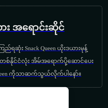
နေဆီပျံမည်ငှက်
တစ်ကပြန်စမယ်
ကား အရောင်းဆိုင်
တစ်သက်လုံးသတိရနေမယ်
တူနှစ်ကိုယ်တိုင်းပြည်
ည်ရဆုံး Snack Queen ယိုးဒယားမုန့်
နေနိုင်သူလေ
ြန်မာတစ်နိုင်ငံလုံး အိမ်အရောက်ပို့ဆောင်ပေး
နေဝင်မှာစိုးတယ်
ueen ကိုသာဆက်သွယ်လိုက်ပါနော်။
ပထမဆုံးနေ့
ပြောင်းလဲခဲ့ပြီမေ
မြေဝိုင်းဂီတဆည်းဆာ