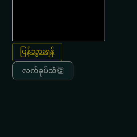
ပြန်သွားရန်
လက်ခုပ်သံ👏