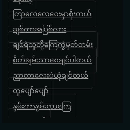
ကြာလေလေဝေးမှာစိုးတယ်
ချစ်တာအပြစ်လား
ချစ်ရဲသူတို့ကြေကွဲမှတ်တမ်း
စိတ်ချမ်းသာစေချင်ပါတယ်
ညာတာလေးပဲယုံချင်တယ်
တူပျော်ပျော်
နွမ်းကာနွမ်းကာကြေ
နှလုံးရောဂါ