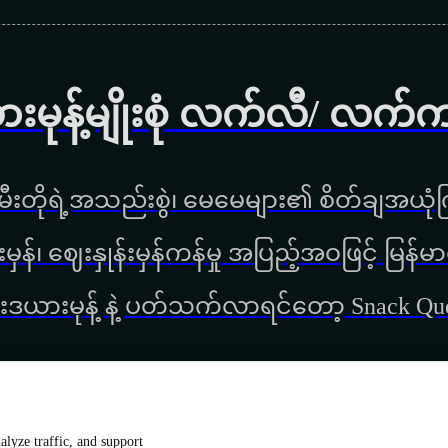
ားမုန့်မျိုးစုံ လက်လီ/ လက်
ီးတိုရဲ့အသည်းစွဲ၊ မေမေများ၏ စိတ်ချအယုံကြ
္စည်းမှန်၊ ‌ဈေးနှုန်းမှန်ကန်မှု အပြည့်အဝဖြင့် မ
းဒယားမုန့် နဲ့ ပတ်သက်လာရင်တော့ Snack Q
lyze traffic, and support