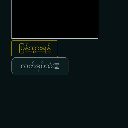
ပြန်သွားရန်
လက်ခုပ်သံ👏