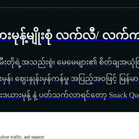
ားမုန့်မျိုးစုံ လက်လီ/ လက်
ီးတိုရဲ့အသည်းစွဲ၊ မေမေများ၏ စိတ်ချအယုံကြ
္စည်းမှန်၊ ‌ဈေးနှုန်းမှန်ကန်မှု အပြည့်အဝဖြင့် မ
းဒယားမုန့် နဲ့ ပတ်သက်လာရင်တော့ Snack Q
lyze traffic, and support