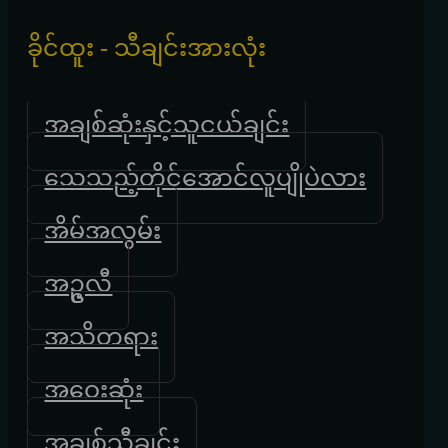
ခိုင်ထူး - သီချင်းအားလုံး
အချစ်ဆုံးနှင့်သူငယ်ချင်း
သေသည့်တိုင်အောင်လူပျိုပဲလား
အိမ်အလွမ်း
အဥ္ဇလီ
အသိတရား
အဝေးဆုံး
အချစ်သီချင်း