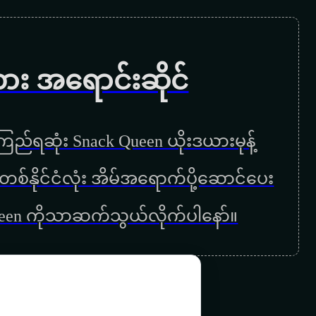
ရွှေလသာမှ
ရွှေလည်တိုင်
ကား အရောင်းဆိုင်
မကျေနပ်ဘူး
ဘယ်သူမှမကောင်းဘူး
ည်ရဆုံး Snack Queen ယိုးဒယားမုန့်
ဖိုးသာထူး
ြန်မာတစ်နိုင်ငံလုံး အိမ်အရောက်ပို့ဆောင်ပေး
နေရာဟောင်းမှာ
ueen ကိုသာဆက်သွယ်လိုက်ပါနော်။
နေမွန်းမတည့်ခင်
တေးမြုံငှက်
ဆိုင်သူကိုယ်စီနဲ့မို့