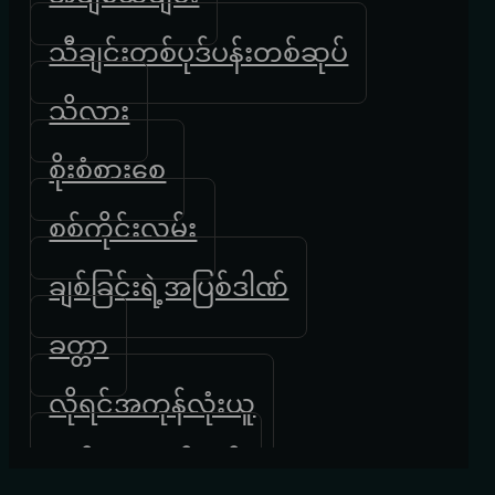
သီချင်းတစ်ပုဒ်ပန်းတစ်ဆုပ်
သိလား
စိုးစံစားစေ
စစ်ကိုင်းလမ်း
ချစ်ခြင်းရဲ့အပြစ်ဒါဏ်
ခတ္တာ
လိုရင်အကုန်လုံးယူ
လွမ်းရေးခက်ခက်