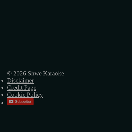
အစိမ်းရောင်တံခါးများ
အမေ့ရဲ့ဒုက္ခအိုးလေး
အခါလွန်တဲ့မိုး
ရူးရူးမိုက်မိုက်
ပြန်မလာတော့ဘူးကွယ်
ညပုံပြင်
© 2026 Shwe Karaoke
Disclaimer
နာရီတွေရပ်တဲ့ည
Credit Page
မဟာဝီရ ဗုဒ္ဓ
Cookie Policy
လမ်းပျောက်တဲ့သား
အဝေးဆုံးဝေးသွားလဲ