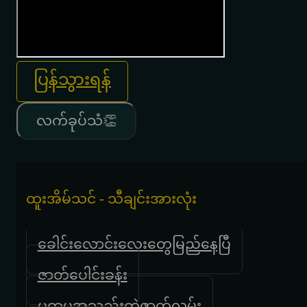
ပြန်သွားရန်
လက်ခုပ်သံ👏
ထူးအိမ်သင် - သီချင်းအားလုံး
ခေါင်းလောင်းလေးတွေမြည်နေပြီ
ဇာတ်ပေါင်းခန်း
ပထမအသည်းကွဲဇာတ်လမ်း