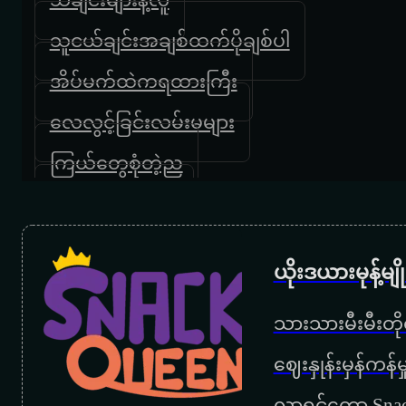
သူငယ်ချင်းအချစ်ထက်ပိုချစ်ပါ
အိပ်မက်ထဲကရထားကြီး
လေလွင့်ခြင်းလမ်းမများ
ကြယ်တွေစုံတဲ့ည
ကျေးဇူးပါမေမေ
အမေ့အိမ်
ယိုးဒယားမုန့်မ
မေမေ
သားသားမီးမီးတိုရ
ကြွေးဟောင်းဆပ်ခွင့်ပြုပါ
‌ဈေးနှုန်းမှန်ကန
အမေ့အေးရိပ်
လာရင်တော့ Snac