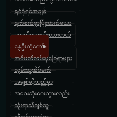
ရင်ခုံရင်အချစ်
ရက်စက်စွာပြုံးတက်သော
ဒုက္ခကိုဆေးဆိုးထားတယ်
နွေဦးကံ့ကော်
အဓိပတိလမ်းမှခြေရာများ
လွမ်းသူ့အိပ်မက်
အချစ်ဆိုသည်မှာ
အဝေးဆုံးဝေးသွားလည်း
သုံးရာသီချစ်သူ
သီချင်းများနဲ့လူ