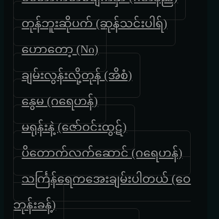
တုန်ဘူးဆိုပက် (ဆုန်သင်းပါရ်)
ဟောတော့ (No)
ချမ်းလွန်းလို့တုန် (အိစံ)
နွေမ (ဂရေဟန်)
မရုန်းနဲ့ (ဇော်ဝင်းထွဋ်)
ပိတောက်လက်ဆောင် (ဂရေဟန်)
သင်္ကြန်ရေကအေးချမ်းပါတယ် (ဝေ
ဘုန်းခန့်)