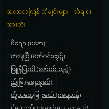
အတာသင်္ကြန် သီချင်းများ - သီချင်း
အားလုံး
မိချော (မနော)
ကဲနေပြီ (ဇော်ဝင်းထွဋ်)
ဖြူနီပြာဝါ (ဇော်ဝင်းထွဋ်)
ညိုမြ (ချောစုခင်)
တို့တတွေမြူးမယ် (ဂရေဟန်)
ပိတောက်တစ်မျက်နှာ (Rဇာနည်)