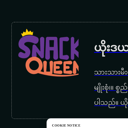
ယိုးဒယ
သားသားမီးမ
မျိုးစုံ၊။ စ
ပါသည်။ ယို
COOKIE NOTICE