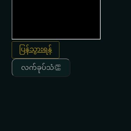
ပြန်သွားရန်
လက်ခုပ်သံ👏