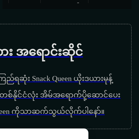
ဟောတော့ (ချောစုခင်)
သင်္ကြန်ပန်းနဲ့သင်္ကြန်အလွမ်း (ဗညား
ဟန်)
ကား အရောင်းဆိုင်
မမကိုယ်တိုင်က (ဇော်ဝမ်း)
ကမယ်ဆိုတီးပါမယ် (ဇော်ဝမ်း)
ည်ရဆုံး Snack Queen ယိုးဒယားမုန့်
ညှင်းသွဲ့သွဲ့လေပြည် (ဇော်ဝမ်း)
ြန်မာတစ်နိုင်ငံလုံး အိမ်အရောက်ပို့ဆောင်ပေး
ကဲနေပြီ (ဇော်ဝင်းထွဋ်)
ueen ကိုသာဆက်သွယ်လိုက်ပါနော်။
မန်းတောင်ရိပ်ခို (ရင်ဂို)
ကျီစားတာလား (မိုးမင်း)