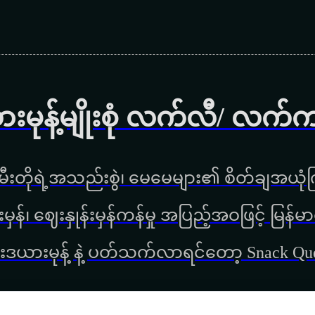
ားမုန့်မျိုးစုံ လက်လီ/ လက်
ီးတိုရဲ့အသည်းစွဲ၊ မေမေများ၏ စိတ်ချအယုံကြ
္စည်းမှန်၊ ‌ဈေးနှုန်းမှန်ကန်မှု အပြည့်အဝဖြင့် မ
းဒယားမုန့် နဲ့ ပတ်သက်လာရင်တော့ Snack Q