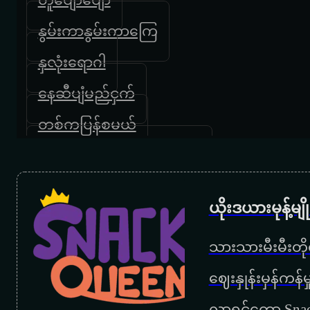
နွမ်းကာနွမ်းကာကြေ
နှလုံးရောဂါ
နေဆီပျံမည်ငှက်
တစ်ကပြန်စမယ်
တစ်သက်လုံးသတိရနေမယ်
တူနှစ်ကိုယ်တိုင်းပြည်
ယိုးဒယားမုန့်မ
နေနိုင်သူလေ
သားသားမီးမီးတိုရ
နေဝင်မှာစိုးတယ်
‌ဈေးနှုန်းမှန်ကန
ပထမဆုံးနေ့
လာရင်တော့ Snac