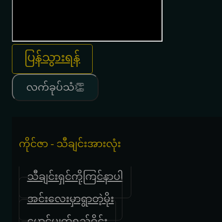
ပြန်သွားရန်
လက်ခုပ်သံ👏
ကိုင်ဇာ - သီချင်းအားလုံး
သီချင်းရှင်ကိုကြင်နာပါ
အင်းလေးမှာရွာတဲ့မိုး
မောင့်မျက်ရည်ဝိုင်း