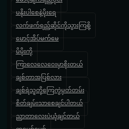
မနိုးပါစေနဲ့မိုးရေ
လက်ဖက်ရည်ဆိုင်ကိုသွားကြစို့
မောင့်အိပ်မက်မေ
မိမိုးကို
ကြာလေလေဝေးမှာစိုးတယ်
ချစ်တာအပြစ်လား
ချစ်ရဲသူတို့ကြေကွဲမှတ်တမ်း
စိတ်ချမ်းသာစေချင်ပါတယ်
ညာတာလေးပဲယုံချင်တယ်
တူပျော်ပျော်