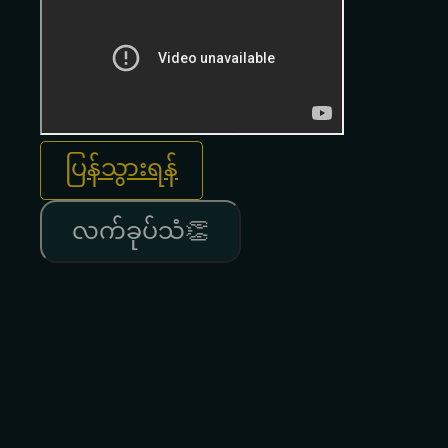
ပြန်သွားရန်
လက်ခုပ်သံ👏