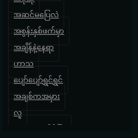
အဆင်မပြေလဲ
အစွန်းနှစ်ဖက်မှာ
အချိန်နဲ့နေရာ
ဟာသ
ပျော်ပျော်ရွှင်ရွှင်
အချစ်ကအမှား
လူ
လေထဲကလိပ်ပြာ