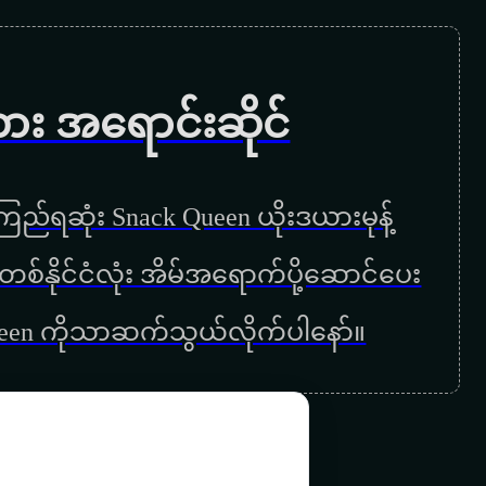
လွမ်းရယ်မပြေ
မနက်ခင်းတစ်ခုမှာ
ကား အရောင်းဆိုင်
မင်းကလေးမှာနှာခေါင်းမရှိရင်
ဘာမှမသိချင်သောညများ
ည်ရဆုံး Snack Queen ယိုးဒယားမုန့်
ဖြူစင်သူများသို့
ြန်မာတစ်နိုင်ငံလုံး အိမ်အရောက်ပို့ဆောင်ပေး
ပြိုမှာလေလားမိုးကောင်းကင်
ueen ကိုသာဆက်သွယ်လိုက်ပါနော်။
နောင်တတွေအကြောင်း
ဒီဇင်ဘာည
တစ်ယောက်တည်းလမ်းများ