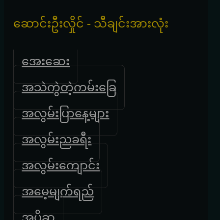
ဆောင်းဦးလှိုင် - သီချင်းအားလုံး
အေးဆေး
အသဲကွဲတဲ့ကမ်းခြေ
အလွမ်းပြာနေ့များ
အလွမ်းညခရီး
အလွမ်းကျောင်း
အမေ့မျက်ရည်
အပိုဆု