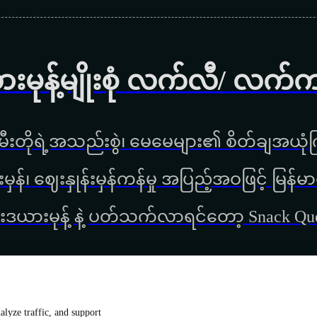
ားမုန့်မျိုးစုံ လက်လီ/ လက်
ီးတိုရဲ့အသည်းစွဲ၊ မေမေများ၏ စိတ်ချအယုံကြ
္စည်းမှန်၊ ‌ဈေးနှုန်းမှန်ကန်မှု အပြည့်အဝဖြင့် မ
းဒယားမုန့် နဲ့ ပတ်သက်လာရင်တော့ Snack Q
lyze traffic, and support