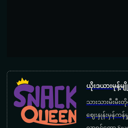
ယိုးဒယားမုန့်မ
သားသားမီးမီးတိုရ
‌ဈေးနှုန်းမှန်ကန
လာရင်တော့ Snac