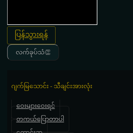
ပြန်သွားရန်
လက်ခုပ်သံ👏
ဂျက်မြသောင်း - သီချင်းအားလုံး
ဝေးများဝေးရင်
တကယ်ပြောတာပါ
တောင်းဆု