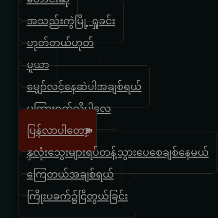
အသည်းကွဲမြို့ ရှုခင်း
ဟုတ်တယ်ဟုတ်
မူယာ
မျှော်လင့်နေဆဲပါအချစ်ရယ်
မကြားရက်လို့ပါလေ
ပြန်လာပါတော့
နှလုံးသွေးများရပ်တန့်သွားပေစေချစ်နေမယ်
ကြေတယ်အချစ်ရယ်
ကြိုးပခက်၌ငြိတွယ်ခြင်း