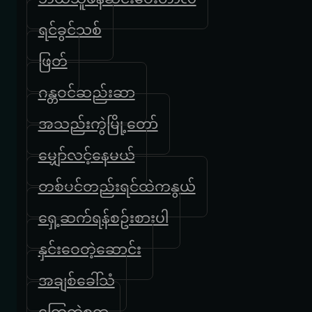
ရင်ခွင်သစ်
ဖြတ်
ဂန္တဝင်ဆည်းဆာ
အသည်းကွဲမြို့တော်
မျှော်လင့်နေမယ်
တစ်ပင်တည်းရင်ထဲကနွယ်
ရှေ့ဆက်ရန်စဥ်းစားပါ
နှင်းဝေတဲ့ဆောင်း
အချစ်ခေါ်သံ
ကြေကွဲစရာ