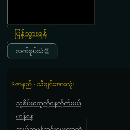
ပြန်သွားရန်
လက်ခုပ်သံ👏
Rဇာနည် - သီချင်းအားလုံး
သူစိမ်းတွေလိုနေလိုက်မယ်
ဟန်နေ
ဘယ်သူဖန်ဆင်းပေးတာလဲ