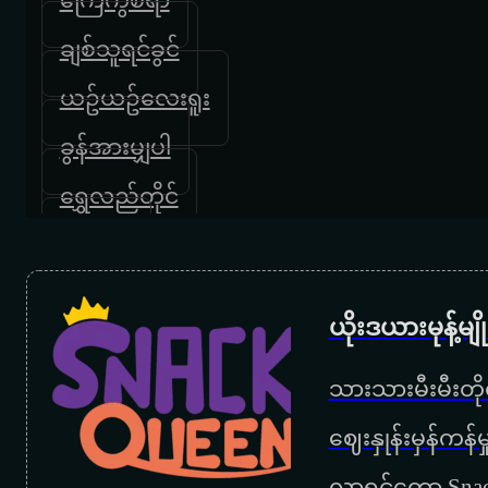
ချစ်သူရင်ခွင်
ယဥ်ယဥ်လေးရူး
ခွန်အားမျှပါ
ရွှေလည်တိုင်
နေရာ ၂
ပြန်လာပြီ
ယိုးဒယားမုန့်မ
အရင်လိုချစ်တုန်းပဲ
သားသားမီးမီးတိုရ
မြစ်နှစ်စင်းရဲ့ပင်လယ်
‌ဈေးနှုန်းမှန်ကန
တစ်ခါတလေ
လာရင်တော့ Snac