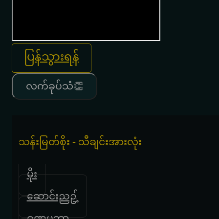
ပြန်သွားရန်
လက်ခုပ်သံ👏
သန်းမြတ်စိုး - သီချင်းအားလုံး
မိုး
ဆောင်းညဥ့်
ဝဏ္ဏပဘာ