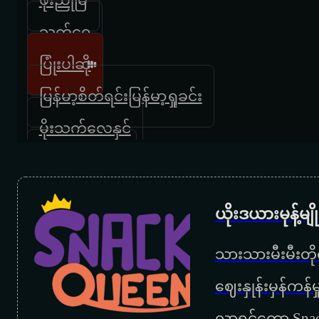
သက်၀ေ
ပြုံးပါဆို
မြန်မာ့စိတ်ရင်းမြန်မာ့ရှုခင်း
မိုးသက်လေနှင်
ချစ်ပြုံးနှင်းဆီ
ယိုးဒယားမုန့်မ
သားသားမီးမီးတိုရ
‌ဈေးနှုန်းမှန်ကန
လာရင်တော့ Snac