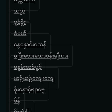
သစ္စာ
ပွင့်ဦး
စံပယ်
နွေနှောင်းဝသန်
မပြီးသေးသောပန်းချီကား
မနွမ်းတစ်ပွင့်
ယဥ်ယဥ်ကျေးကျေ
စိုးနှောင့်ဗျာဗွေ
စိန်
ဖိုးညိုမြ