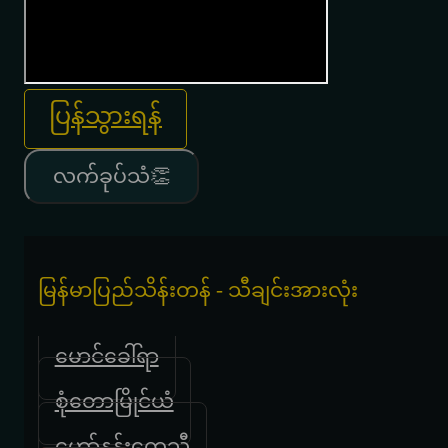
ပြန်သွားရန်
လက်ခုပ်သံ👏
မြန်မာပြည်သိန်းတန် - သီချင်းအားလုံး
မောင်ခေါ်ရာ
စုံတောမြိုင်ယံ
ဟော်နန်းကေသီ