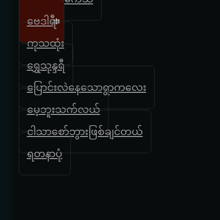
ဗေဒါရီ
ကုသထုံး
ရွှေသုန္ဒရီ
ပြောင်းလဲနေသောရွာကလေး
မေ့ဘူးသက်လယ်
ငါသာစော်ဘွားဖြစ်ချင်တယ်
ရတနာပုံ