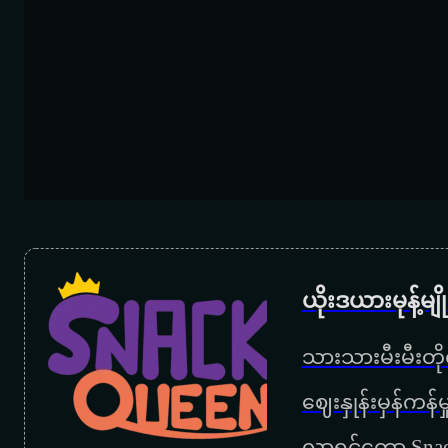
ယိုးဒယားမုန့်မ
သားသားမီးမီးတိုရ
‌ဈေးနှုန်းမှန်ကန
လာရင်တော့ Snac