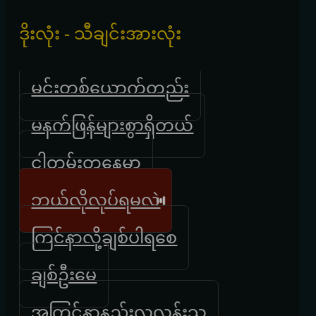
ဒိုးလုံး - သီချင်းအားလုံး
မင်းတစ်ယောက်တည်း
မနက်ဖြန်များစွာရှိတယ်
ငါတမ်းတနေမှာ
ဘယ်လိုလုပ်ရမလဲ
ကြင်နာလို့ချစ်ပါရစေ
ချစ်ဦးမေ
အကြင်နာနည်းလှလွန်းသူ