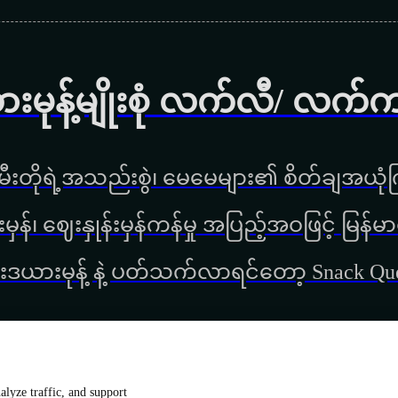
ားမုန့်မျိုးစုံ လက်လီ/ လက်
ီးတိုရဲ့အသည်းစွဲ၊ မေမေများ၏ စိတ်ချအယုံကြ
္စည်းမှန်၊ ‌ဈေးနှုန်းမှန်ကန်မှု အပြည့်အဝဖြင့် မ
းဒယားမုန့် နဲ့ ပတ်သက်လာရင်တော့ Snack Q
lyze traffic, and support