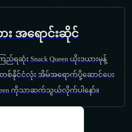
ဆုတောင်း
တစ်ယောက်သောချစ်သူ
ကား အရောင်းဆိုင်
သောက
ည်ရဆုံး Snack Queen ယိုးဒယားမုန့်
ြန်မာတစ်နိုင်ငံလုံး အိမ်အရောက်ပို့ဆောင်ပေး
ueen ကိုသာဆက်သွယ်လိုက်ပါနော်။