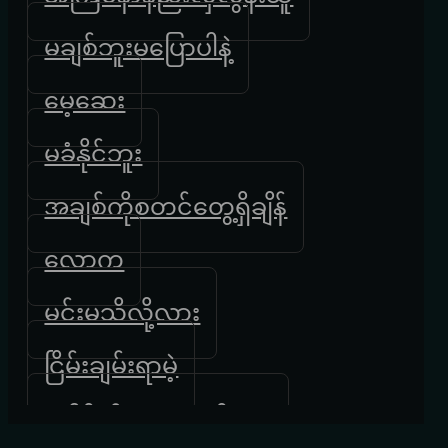
မချစ်ဘူးမပြောပါနဲ့
မေ့ဆေး
မခံနိုင်ဘူး
အချစ်ကိုစတင်တွေ့ရှိချိန်
လောက
မင်းမသိလို့လား
ငြိမ်းချမ်းရာမဲ့
ပေါမိုက်တေလေ ဒိုးလုံး