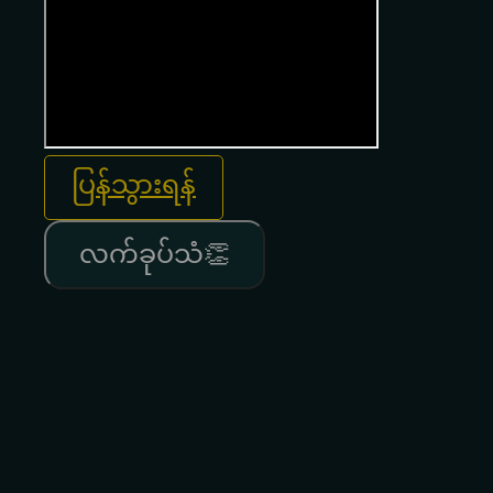
ပြန်သွားရန်
လက်ခုပ်သံ👏