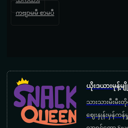
ကဗျာမမီ စာမပီ
ယိုးဒယားမုန့်မ
သားသားမီးမီးတိုရ
‌ဈေးနှုန်းမှန်ကန
လာရင်တော့ Snac