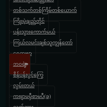
တစ်သက်တစ်ကြိမ်တစ်ယောက်
ကြိုးမဲ့ချည်တိုင်
ပန်းသွားကောက်မယ်
ကြယ်လမင်းချစ်သူကျွန်တော်
ရွှေကဗျာ
ဘဝရဲ့
စိန်ပန်းပွင့်ကြွေ
လွမ်းတယ်
ကဗျာမမှီစာမပီ(ခ)
သက်ထား