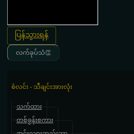
ပြန်သွားရန်
လက်ခုပ်သံ👏
စံလင်း - သီချင်းအားလုံး
သက်ထား
တစ်ခွန်းစကား
အင်းလျားဆည်းဆာ