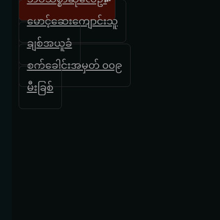
မောင့်ဆေးကျောင်းသူ
ချစ်အယူခံ
စက်ခေါင်းအမှတ် ၀၀၉
မီးခြစ်