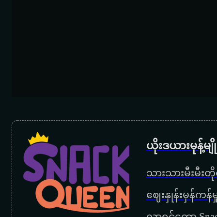
ယိုးဒယားမုန့်မ
သားသားမီးမီးတိုရ
‌ဈေးနှုန်းမှန်ကန
လာရင်တော့ Snac