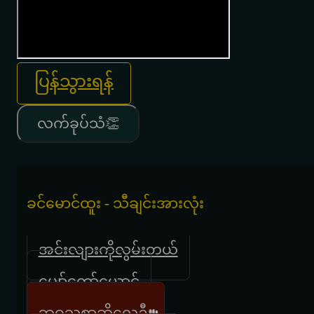
ပြန်သွားရန်
လက်ခုပ်သံ👏
ခင်မောင်ထူး - သီချင်းအားလုံး
အင်းလျားကိုလွမ်းတယ်
မျှော်တော်ယောင်
ဘဝသစ္စာဆိုလေဦး