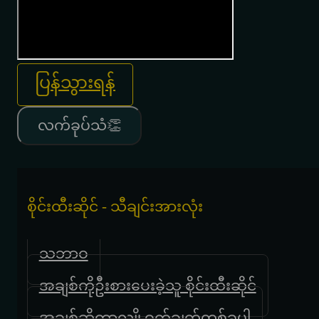
ပြန်သွားရန်
လက်ခုပ်သံ👏
စိုင်းထီးဆိုင် - သီချင်းအားလုံး
သဘာဝ
အချစ်ကိုဦးစားပေးခဲ့သူ စိုင်းထီးဆိုင်
အချစ်ဆိုတာလျို့ဝှက်ချက်တစ်ခုပါ