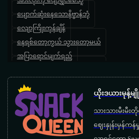
ပျောက်ဆုံးနေသောနိဗ္ဗာန်ဘုံ
လျော့ကြိုးကုန်ချိန်
နေရစ်တော့ကွယ် သွားတော့မယ်
အပြာရောင်မျက်ရည်
တို့တောင်ပေါ်ကိုဖိတ်ခေါ်ပါတယ်
မေတာရေစုန် မျောခဲ့သူ
ယိုးဒယားမုန့်မ
မြင့်မိုရ်မို့လား
သားသားမီးမီးတိုရ
ခွင့်မတောင်းပေမယ့်ရပါတယ်
‌ဈေးနှုန်းမှန်ကန
မင်းဝမ်းသာတော့
လာရင်တော့ Snac