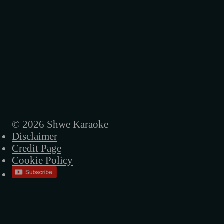
နှုတ်ဆက်ခြင်း
စိတ်ညို့ရှင်
ဘီးနံပတ် OK-0122L
ဘီးကေလးကိုစီး
ဂျိန်းဖောသူ
တစ်ယောက်သောသူအနမ်း
© 2026 Shwe Karaoke
Disclaimer
ကိုယ်တစ်ယောက်တည်းကြောင့်တော့မဟုတ်ဘူ
Credit Page
ငါ့ဘဝ
Cookie Policy
ကျေနပ်ပါတော့
ရေလိုက်ငါးလိုက်