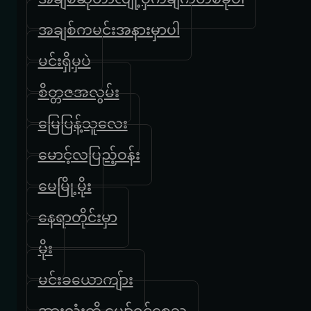
အချစ်ကမင်းအနားမှာပါ
မင်းရှိမှပဲ
စိတ္တဇအလွမ်း
မြေပြန့်သူလေး
မောင့်လပြည့်ဝန်း
မေမြို့မိုး
နေရာတိုင်းမှာ
မိုး
မင်းခယောကျ်ား
အားလုံးကို ပျော်ရွှင်စေသူ