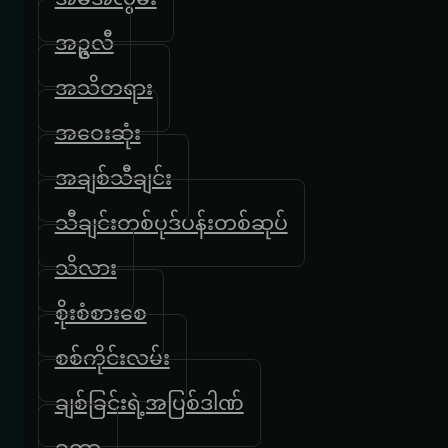
အဥ္ဇလီ
အသိတရား
အဝေးဆုံး
အချစ်သီချင်း
သီချင်းတစ်ပုဒ်ပန်းတစ်ဆုပ်
သိလား
စိုးစံစားစေ
စစ်ကိုင်းလမ်း
ချစ်ခြင်းရဲ့အပြစ်ဒါဏ်
ခတ္တာ