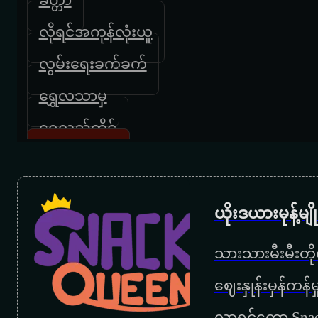
လိုရင်အကုန်လုံးယူ
လွမ်းရေးခက်ခက်
ရွှေလသာမှ
ရွှေလည်တိုင်
မကျေနပ်ဘူး
ဘယ်သူမှမကောင်းဘူး
ယိုးဒယားမုန့်မ
ဖိုးသာထူး
သားသားမီးမီးတိုရ
နေရာဟောင်းမှာ
‌ဈေးနှုန်းမှန်ကန
နေမွန်းမတည့်ခင်
လာရင်တော့ Snac