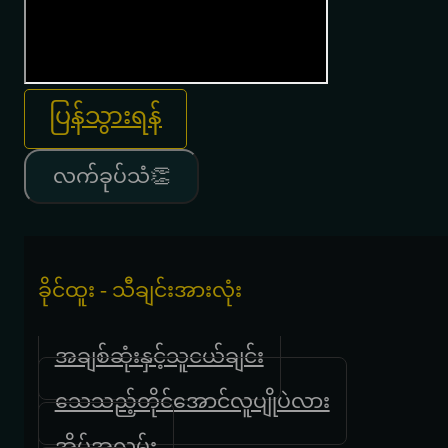
ပြန်သွားရန်
လက်ခုပ်သံ👏
ခိုင်ထူး - သီချင်းအားလုံး
အချစ်ဆုံးနှင့်သူငယ်ချင်း
သေသည့်တိုင်အောင်လူပျိုပဲလား
အိမ်အလွမ်း