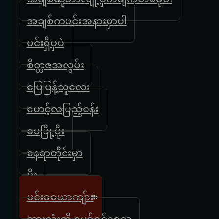
အချစ်ကမင်းအနားမှာပါ
မင်းရှိမှပဲ
စိတ္တဇအလွမ်း
မြေပြန့်သူလေး
မောင့်လပြည့်ဝန်း
မေမြို့မိုး
နေရာတိုင်းမှာ
မိုး
မင်းခယောကျ်ား
အားလုံးကို ပျော်ရွှင်စေသူ