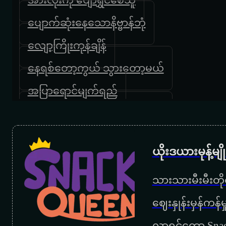
ပျောက်ဆုံးနေသောနိဗ္ဗာန်ဘုံ
လျော့ကြိုးကုန်ချိန်
နေရစ်တော့ကွယ် သွားတော့မယ်
အပြာရောင်မျက်ရည်
တို့တောင်ပေါ်ကိုဖိတ်ခေါ်ပါတယ်
မေတာရေစုန် မျောခဲ့သူ
ယိုးဒယားမုန့်မ
မြင့်မိုရ်မို့လား
သားသားမီးမီးတိုရ
ခွင့်မတောင်းပေမယ့်ရပါတယ်
‌ဈေးနှုန်းမှန်ကန
မင်းဝမ်းသာတော့
လာရင်တော့ Snac