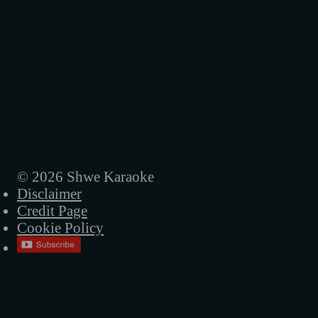
နှုတ်ဆက်ခြင်း
စိတ်ညို့ရှင်
ဘီးနံပတ် OK-0122L
ဘီးကေလးကိုစီး
ဂျိန်းဖောသူ
တစ်ယောက်သောသူအနမ်း
© 2026 Shwe Karaoke
Disclaimer
ကိုယ်တစ်ယောက်တည်းကြောင့်တော့မဟုတ်ဘူ
Credit Page
ငါ့ဘဝ
Cookie Policy
ကျေနပ်ပါတော့
ရေလိုက်ငါးလိုက်