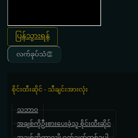
ပြန်သွားရန်
လက်ခုပ်သံ👏
စိုင်းထီးဆိုင် - သီချင်းအားလုံး
သဘာဝ
အချစ်ကိုဦးစားပေးခဲ့သူ စိုင်းထီးဆိုင်
အချစ်ဆိုတာလျို့ဝှက်ချက်တစ်ခုပါ