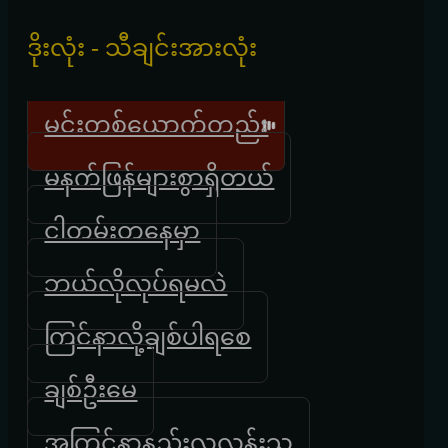
ဒိုးလုံး - သီချင်းအားလုံး
မင်းတစ်ယောက်တည်း
မနက်ဖြန်များစွာရှိတယ်
ငါတမ်းတနေမှာ
ဘယ်လိုလုပ်ရမလဲ
ကြင်နာလို့ချစ်ပါရစေ
ချစ်ဦးမေ
အကြင်နာနည်းလှလွန်းသူ