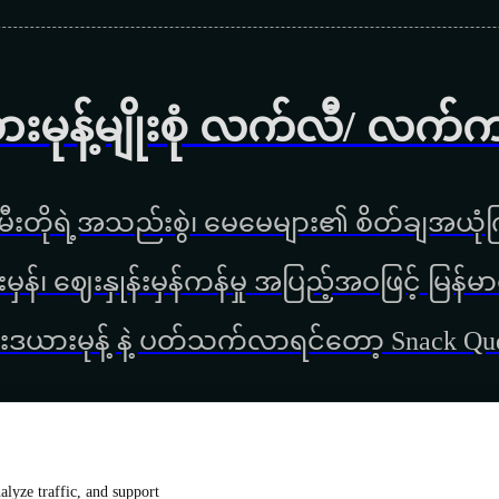
ားမုန့်မျိုးစုံ လက်လီ/ လက်
ီးတိုရဲ့အသည်းစွဲ၊ မေမေများ၏ စိတ်ချအယုံကြ
္စည်းမှန်၊ ‌ဈေးနှုန်းမှန်ကန်မှု အပြည့်အဝဖြင့် မ
းဒယားမုန့် နဲ့ ပတ်သက်လာရင်တော့ Snack Q
lyze traffic, and support