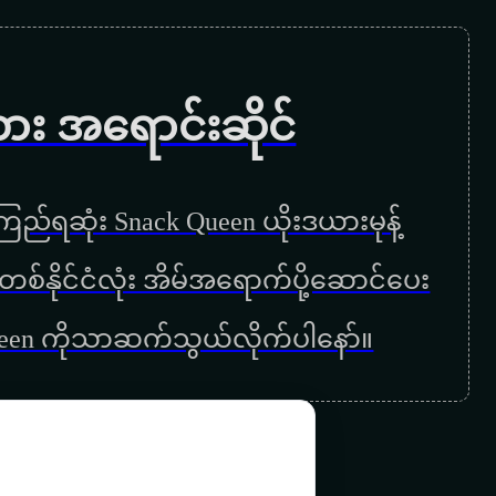
ဆုတောင်း
တစ်ယောက်သောချစ်သူ
ကား အရောင်းဆိုင်
သောက
ည်ရဆုံး Snack Queen ယိုးဒယားမုန့်
ြန်မာတစ်နိုင်ငံလုံး အိမ်အရောက်ပို့ဆောင်ပေး
ueen ကိုသာဆက်သွယ်လိုက်ပါနော်။