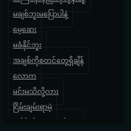
မချစ်ဘူးမပြောပါနဲ့
မေ့ဆေး
မခံနိုင်ဘူး
အချစ်ကိုစတင်တွေ့ရှိချိန်
လောက
မင်းမသိလို့လား
ငြိမ်းချမ်းရာမဲ့
ပေါမိုက်တေလေ ဒိုးလုံး