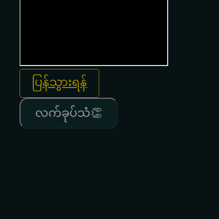
ပြန်သွားရန်
လက်ခုပ်သံ👏