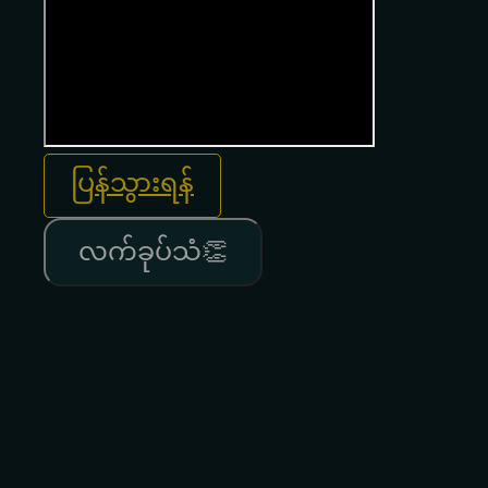
ပြန်သွားရန်
လက်ခုပ်သံ👏