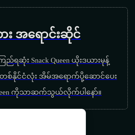
လျော့ကြိုးကုန်ချိန်
နေရစ်တော့ကွယ် သွားတော့မယ်
ကား အရောင်းဆိုင်
အပြာရောင်မျက်ရည်
တို့တောင်ပေါ်ကိုဖိတ်ခေါ်ပါတယ်
ည်ရဆုံး Snack Queen ယိုးဒယားမုန့်
မေတာရေစုန် မျောခဲ့သူ
ြန်မာတစ်နိုင်ငံလုံး အိမ်အရောက်ပို့ဆောင်ပေး
မြင့်မိုရ်မို့လား
ueen ကိုသာဆက်သွယ်လိုက်ပါနော်။
ခွင့်မတောင်းပေမယ့်ရပါတယ်
မင်းဝမ်းသာတော့
လွမ်းတေး