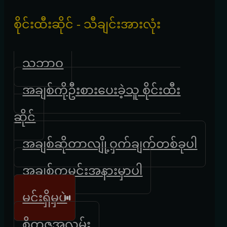
စိုင်းထီးဆိုင် - သီချင်းအားလုံး
သဘာဝ
အချစ်ကိုဦးစားပေးခဲ့သူ စိုင်းထီး
ဆိုင်
အချစ်ဆိုတာလျို့ဝှက်ချက်တစ်ခုပါ
အချစ်ကမင်းအနားမှာပါ
မင်းရှိမှပဲ
စိတ္တဇအလွမ်း