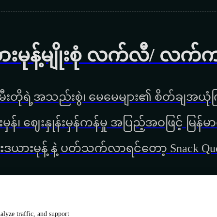
ားမုန့်မျိုးစုံ လက်လီ/ လက်
ီးတိုရဲ့အသည်းစွဲ၊ မေမေများ၏ စိတ်ချအယုံကြ
္စည်းမှန်၊ ‌ဈေးနှုန်းမှန်ကန်မှု အပြည့်အဝဖြင့် မ
းဒယားမုန့် နဲ့ ပတ်သက်လာရင်တော့ Snack Q
lyze traffic, and support