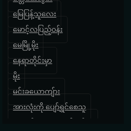
မြေပြန့်သူလေး
မောင့်လပြည့်ဝန်း
မေမြို့မိုး
နေရာတိုင်းမှာ
မိုး
မင်းခယောကျ်ား
အားလုံးကို ပျော်ရွှင်စေသူ
ပျောက်ဆုံးနေသောနိဗ္ဗာန်ဘုံ