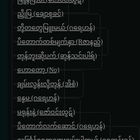
ညိုမြ (ချောစုခင်)
တို့တတွေမြူးမယ် (ဂရေဟန်)
ပိတောက်တစ်မျက်နှာ (Rဇာနည်)
တုန်ဘူးဆိုပက် (ဆုန်သင်းပါရ်)
ဟောတော့ (No)
ချမ်းလွန်းလို့တုန် (အိစံ)
နွေမ (ဂရေဟန်)
မရုန်းနဲ့ (ဇော်ဝင်းထွဋ်)
ပိတောက်လက်ဆောင် (ဂရေဟန်)
သင်္ကြန်ရေကအေးချမ်းပါတယ် (ဝေဘုန်းခန့်)