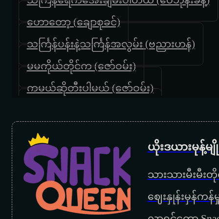
ဟောတော့ (ချောစုခင်)
သင်္ကြန်ပန်းနဲ့သင်္ကြန်အလွမ်း (ဗညားဟန်)
မမကိုယ်တိုင်က (ဇော်ဝမ်း)
ကမယ်ဆိုတီးပါမယ် (ဇော်ဝမ်း)
ညှင်းသွဲ့သွဲ့လေပြည် (ဇော်ဝမ်း)
ကဲနေပြီ (ဇော်ဝင်းထွဋ်)
ယိုးဒယားမုန့်မ
မန်းတောင်ရိပ်ခို (ရင်ဂို)
သားသားမီးမီးတိုရ
ကျီစားတာလား (မိုးမင်း)
‌ဈေးနှုန်းမှန်ကန
ပန်းမျိုးတစ်ရာ (ဘိုဘို)
လာရင်တော့ Snac