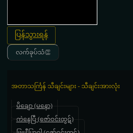
ပြန်သွားရန်
လက်ခုပ်သံ👏
အတာသင်္ကြန် သီချင်းများ - သီချင်းအားလုံး
မိချော (မနော)
ကဲနေပြီ (ဇော်ဝင်းထွဋ်)
ဖြူနီပြာဝါ (ဇော်ဝင်းထွဋ်)