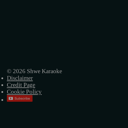
နွေအလှ (ဇော်ဝမ်း)
နွေလယ်မိုး (ရင်ဂို)
နှုတ်ခွန်းဆက် (ရင်ဂို)
နှစ်သစ်ချစ်ဦး (ဇော်ဝမ်း)
ကမယ်ဆိုတီးပါမယ် (ရင်ဂို)
အလှသင်္ကြန် (ဇော်ဝမ်း)
© 2026 Shwe Karaoke
Disclaimer
သင်္ကြန်မိုးရေတန်ခူးလေ (ရင်ဂို)
Credit Page
ရေနန်းဗိမာန် (ရင်ဂို)
Cookie Policy
ညိုမြ (ဇော်ဝမ်း)
ရေပက်ခံမယ် (ဇော်ဝမ်း)