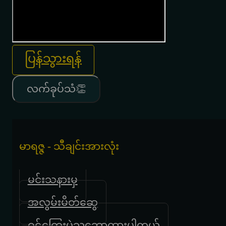
ပြန်သွားရန်
လက်ခုပ်သံ👏
မာရဇ္ဇ - သီချင်းအားလုံး
မင်းသနားမှ
အလွမ်းမိတ်ဆွေ
ဝဋ်ကြွေးပဲသဘောထားပါတယ်