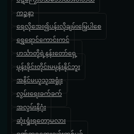
ကဉ္စနာ
ရေလိုအေး၍ပန်းလိုချမ်းမြေ့ပါစေ
ရွှေရောင်ကောင်းကင်
ဟင်္သာတို့ရဲ့နန်းတော်ရှေ့
မုန်းခိုင်းတိုင်းမမုန်းနိုင်ဘူး
အနိင်မယူသူအရှုုံး
လွမ်းရေးခက်ခက်
အလွမ်းနိဂုံး
ဆုံးရှုံးရတော့မလား
ဒဏ်ရာရတေးချင်းတစ်ပုဒ်