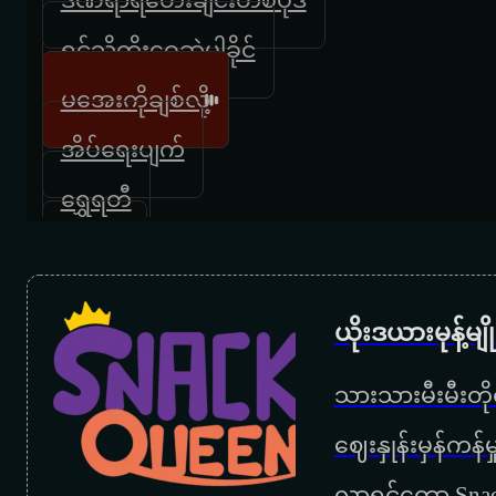
ရင်သို့တိုးဝှေ့ဆဲပါခိုင်
မအေးကိုချစ်လို့
အိပ်ရေးပျက်
ရွှေရတီ
ဆွဲအား
မျှော်လင့်ခြင်းလမင်း
ယိုးဒယားမုန့်မ
ဆင်မြီးလက်စွပ်လေး
သားသားမီးမီးတိုရ
ဓနမဲ့အချစ်ရဲ့လျှောက်ထားချက်
‌ဈေးနှုန်းမှန်ကန
ဝေးဝေးကလွမ်း
လာရင်တော့ Snac