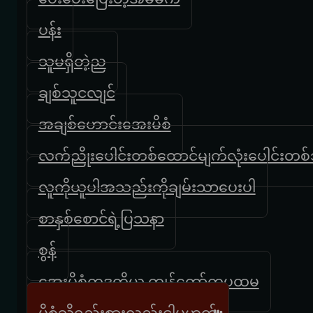
ပန်း
သူမရှိတဲ့ည
ချစ်သူငလျင်
အချစ်ဟောင်းအေးမိစံ
လက်ညိုးပေါင်းတစ်ထောင်မျက်လုံးပေါင်းတစ်သ
လူကိုယူပါအသည်းကိုချမ်းသာပေးပါ
စာနှစ်စောင်ရဲ့ပြသနာ
စွန်
အေးမိစံကဒုတိယ ကျွန်တော်ကပထမ
မိစံသို့ရည်းစားလည်းငါမဟုတ်