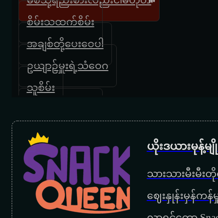
စိမ်းသထက်စိမ်း
အချစ်တို့ပေးဝေပါ
ဥယျာဉ်မှူးရဲ့သံဝေဂ
သူစိမ်း
စိမ်းသထက်စိမ်း
ရင်ကိုအေးမြရစေသား
ယိုးဒယားမုန့်မ
ခေတ္တပြန်ခွင့်ပြုပါ
သားသားမီးမီးတိုရ
ဥယျာဥ်မှူးပန်းမခူးရ
‌ဈေးနှုန်းမှန်ကန
ကျောင်းပိတ်ရက်မျှော်သူသို့
လာရင်တော့ Snac