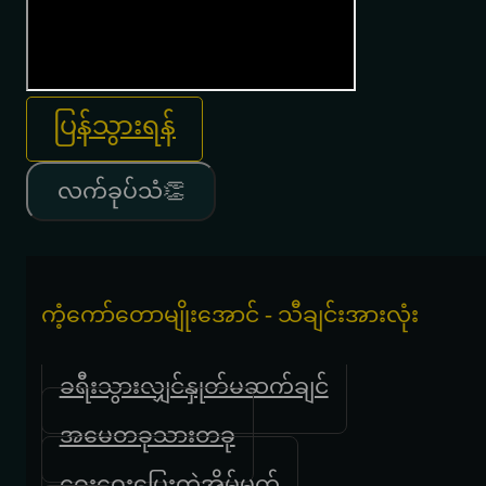
ပြန်သွားရန်
လက်ခုပ်သံ👏
ကံ့ကော်တောမျိုးအောင် - သီချင်းအားလုံး
ခရီးသွားလျှင်နှုတ်မဆက်ချင်
အမေတခုသားတခု
ဝေးဝေးပြေးတဲ့အိမ်မက်