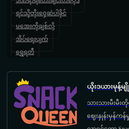
ရင်သို့တိုးဝှေ့ဆဲပါခိုင်
မအေးကိုချစ်လို့
အိပ်ရေးပျက်
ရွှေရတီ
ဆွဲအား
မျှော်လင့်ခြင်းလမင်း
ယိုးဒယားမုန့်မ
ဆင်မြီးလက်စွပ်လေး
သားသားမီးမီးတိုရ
ဓနမဲ့အချစ်ရဲ့လျှောက်ထားချက်
‌ဈေးနှုန်းမှန်ကန
ဝေးဝေးကလွမ်း
လာရင်တော့ Snac