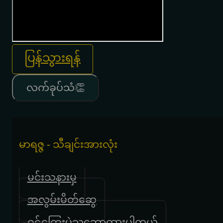
ပြန်သွားရန်
လက်ခုပ်သံ👏
မာရဇ္ဇ - သီချင်းအားလုံး
မင်းသနားမှ
အလွမ်းမိတ်ဆွေ
ဝဋ်ကြွေးပဲသဘောထားပါတယ်