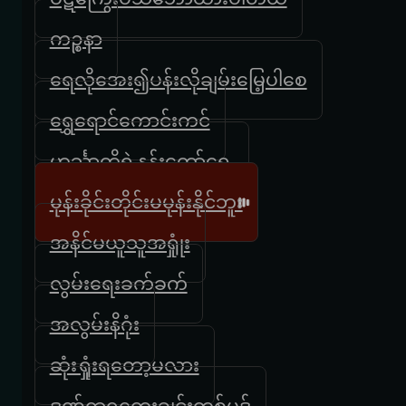
ကဉ္စနာ
ရေလိုအေး၍ပန်းလိုချမ်းမြေ့ပါစေ
ရွှေရောင်ကောင်းကင်
ဟင်္သာတို့ရဲ့နန်းတော်ရှေ့
မုန်းခိုင်းတိုင်းမမုန်းနိုင်ဘူး
အနိင်မယူသူအရှုုံး
လွမ်းရေးခက်ခက်
အလွမ်းနိဂုံး
ဆုံးရှုံးရတော့မလား
ဒဏ်ရာရတေးချင်းတစ်ပုဒ်