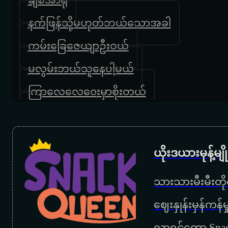
နက်ဖြန်သို့မဟုတ်ဘယ်သောအခါ
ကမ်းခြေဇေယျာဦးဝယ်
မလွမ်းဘယ်သူနေပါ့မယ်
ကြာလေလေ၀ေးမှာစိုးတယ်
ချမ်းမြေ့ပါစေ
ချစ်သူ့နယ်မြေ
ယိုးဒယားမုန့်မ
နောင်အင်းလေး
သားသားမီးမီးတိုရ
လွမ်းငွေ့ဝေဝေ
‌ဈေးနှုန်းမှန်ကန
ဆယ်မိုးဆယ်နွေမျှော်လေလေဝေး
လာရင်တော့ Snac