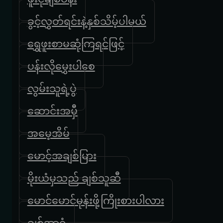
ခွင့်လွှတ်ရင်းနဲ့နှစ်သိမ့်ပါမယ်
ရွှေဖူးစာမဆုံကြရင်ဖြင့်
ပန်းလိုမွှေးပါစေ
လွမ်းသူရဲ့ပွဲ
ဆောင်းအမှီ
အမေ့အိမ်
မောင့်အချစ်မြား
မိုးယံမှသည် ချစ်သူဆီ
မောင်မောင်မုန်းဖို့ကြိုးစားပါလား
ချစ်အာရုံ