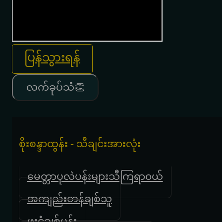
ပြန်သွားရန်
လက်ခုပ်သံ👏
စိုးစန္ဒာထွန်း - သီချင်းအားလုံး
မေတ္တာပုလဲပန်းများသီကြရာ၀ယ်
အကျည်းတန်ချစ်သူ
ဖူးငုံချစ်ပန်း