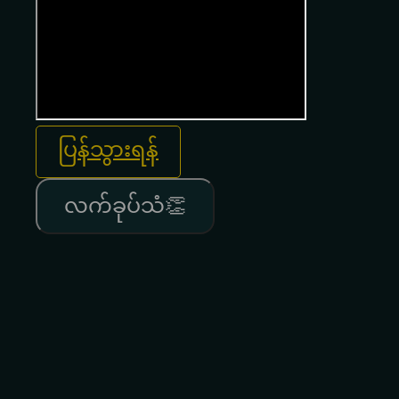
ပြန်သွားရန်
လက်ခုပ်သံ👏