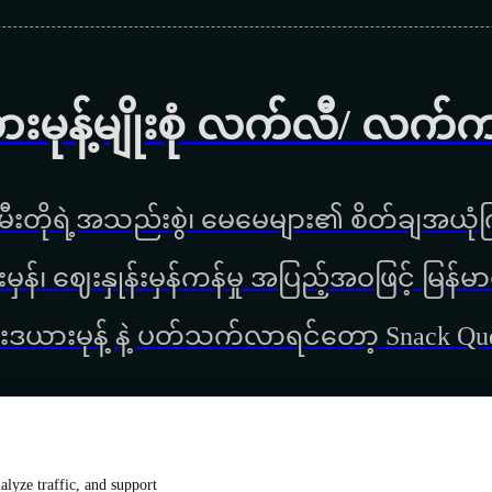
ားမုန့်မျိုးစုံ လက်လီ/ လက်
ီးတိုရဲ့အသည်းစွဲ၊ မေမေများ၏ စိတ်ချအယုံကြ
္စည်းမှန်၊ ‌ဈေးနှုန်းမှန်ကန်မှု အပြည့်အဝဖြင့် မ
းဒယားမုန့် နဲ့ ပတ်သက်လာရင်တော့ Snack Q
lyze traffic, and support