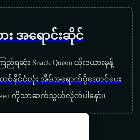
စိမ်းပြင်ပြင်စိမ်း
ပန်းနွယ်ကစိမ်း
ကား အရောင်းဆိုင်
သုံးလွန်းတင်မှကြိုး
နှမလက်လျှော့နေလေတော့
ည်ရဆုံး Snack Queen ယိုးဒယားမုန့်
လောကဓမ္မတာ
ြန်မာတစ်နိုင်ငံလုံး အိမ်အရောက်ပို့ဆောင်ပေး
လေးဆယ်ကျော်အချစ်
ueen ကိုသာဆက်သွယ်လိုက်ပါနော်။
မြသီတာအကြိုထောက်ပေမယ့်
ချစ်သည်းဘယ်ခါရှိပါ့မလဲ
မင်းနန္ဒာထက်ပိုပါတယ်