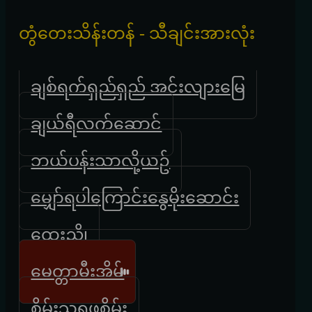
တွံတေးသိန်းတန် - သီချင်းအားလုံး
ချစ်ရက်ရှည်ရှည် အင်းလျားမြေ
ချယ်ရီလက်ဆောင်
ဘယ်ပန်းသာလို့ယဥ်
မျှော်ရပါကြောင်းနွေမိုးဆောင်း
ထွေးညို
မေတ္တာမီးအိမ်
စိမ်းသရဖူစိမ်း