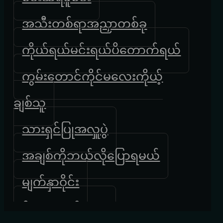
အသီးတစ်ရာအညှာတစ်ခု
ကိုယ်ရယ်မင်းရယ်ပိတောက်ရယ်
ကွမ်းတောင်ကိုင်မလေးကိုယ့်
ချစ်သူ
သားရှင်ပြုအလှူပွဲ
အချစ်ကိုဘယ်လိုပြောရမယ်
မျက်နှာဝိုင်း
မိအေးဘယ်မှာလဲ