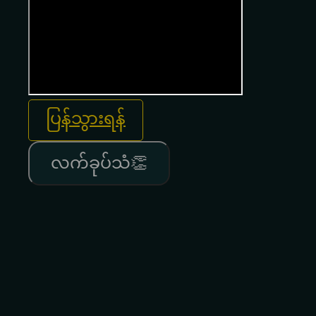
ပြန်သွားရန်
လက်ခုပ်သံ👏