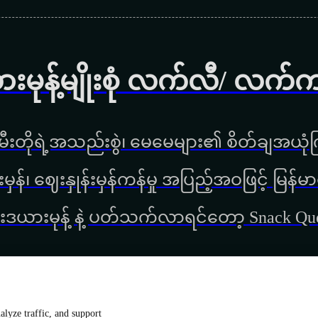
ားမုန့်မျိုးစုံ လက်လီ/ လက်
ီးတိုရဲ့အသည်းစွဲ၊ မေမေများ၏ စိတ်ချအယုံကြ
္စည်းမှန်၊ ‌ဈေးနှုန်းမှန်ကန်မှု အပြည့်အဝဖြင့် မ
းဒယားမုန့် နဲ့ ပတ်သက်လာရင်တော့ Snack Q
lyze traffic, and support