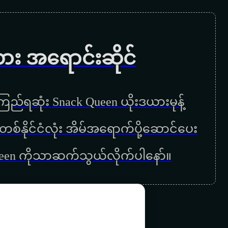
လျော့ကြိုးကုန်ချိန်
နေရစ်တော့ကွယ် သွားတော့မယ်
ကား အရောင်းဆိုင်
အပြာရောင်မျက်ရည်
တို့တောင်ပေါ်ကိုဖိတ်ခေါ်ပါတယ်
ည်ရဆုံး Snack Queen ယိုးဒယားမုန့်
မေတာရေစုန် မျောခဲ့သူ
ြန်မာတစ်နိုင်ငံလုံး အိမ်အရောက်ပို့ဆောင်ပေး
မြင့်မိုရ်မို့လား
ueen ကိုသာဆက်သွယ်လိုက်ပါနော်။
ခွင့်မတောင်းပေမယ့်ရပါတယ်
မင်းဝမ်းသာတော့
လွမ်းတေး