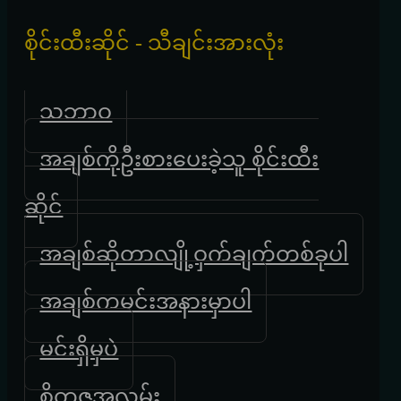
စိုင်းထီးဆိုင် - သီချင်းအားလုံး
သဘာဝ
အချစ်ကိုဦးစားပေးခဲ့သူ စိုင်းထီး
ဆိုင်
အချစ်ဆိုတာလျို့ဝှက်ချက်တစ်ခုပါ
အချစ်ကမင်းအနားမှာပါ
မင်းရှိမှပဲ
စိတ္တဇအလွမ်း