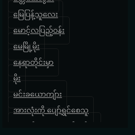
မြေပြန့်သူလေး
မောင့်လပြည့်ဝန်း
မေမြို့မိုး
နေရာတိုင်းမှာ
မိုး
မင်းခယောကျ်ား
အားလုံးကို ပျော်ရွှင်စေသူ
ပျောက်ဆုံးနေသောနိဗ္ဗာန်ဘုံ