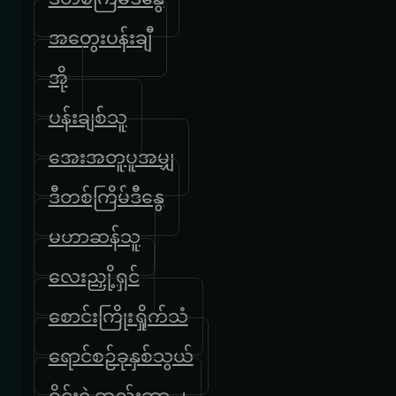
အတွေးပန်းချီ
အို
ပန်းချစ်သူ
အေးအတူပူအမျှ
ဒီတစ်ကြိမ်ဒီနွေ
မဟာဆန်သူ
လေးညှို့ရှင်
စောင်းကြိုးရှိုက်သံ
ရောင်စဉ်ခုနှစ်သွယ်
ဝိုင်းရဲ့ဆည်းဆာ ၂