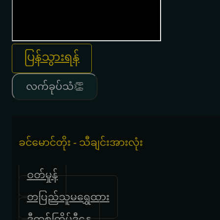
ပြန်သွားရန်
လက်ခုပ်သံ👏
ခင်မောင်တိုး - သီချင်းအားလုံး
ဝတ်မှုန်
တပြည်သူမရွှေထား
ဒီတစ်ကြိမ်ဒီနွေ