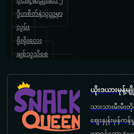
ဒွိဟစိတ်နဲ့သုညမှာ
လွမ်း
ရိုးရိုးလေး
ချစ်သူသိစေ
ဆည်းလည်းလှိုက်သံ
နက္ခတ်ပွဲသဘင်
ယိုးဒယားမုန့်မ
‌စောင့်လို့တော့နေရစ်ဦး
သားသားမီးမီးတိုရ
ရတနာသူ
‌ဈေးနှုန်းမှန်ကန
ရင်ခတ်အလွမ်း
လာရင်တော့ Snac