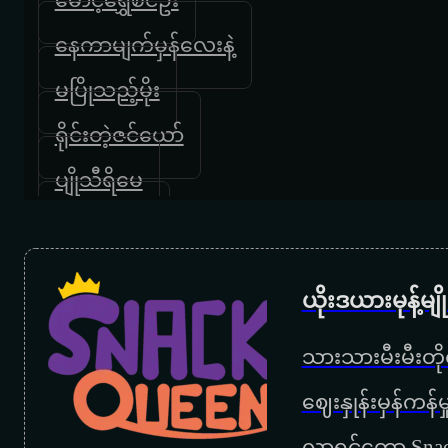
နေကာမျက်မှန်လေးနဲ့
မပြိုသည့်မိုး
ရိုင်းတဲ့ဇင်ယော်
ပျိုသီရိမေ
ငွေဇင်ယော်
စိတ်
ယိုးဒယားမုန့်မ
ပြုံးတဲ့မေ
သားသားမီးမီးတိုရ
ရွှေသုန္ဒရီ
‌ဈေးနှုန်းမှန်ကန
စိမ်းလဲ့ကန်သာ
လာရင်တော့ Snac