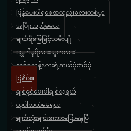
ပြန်ပေးပါရစေအသည်းလေးတစ်မွှာ
အပြုံးသည်မလေ
ချယ်ရီမြေမြင့်သမီးပျို
ရွှေကိန္နရီလားသူဇာလား
တစ်စက္ကန့်လေးရဲ့ဆယ်ပုံတစ်ပုံ
မြစိမ်း
ချစ်ခွင့်ပေးပါချစ်သူရယ်
လှပါတယ်မေရယ်
မျက်လုံးချင်းစကားပြောနေပြီ
မောင့်ရွှေစင်ဦး