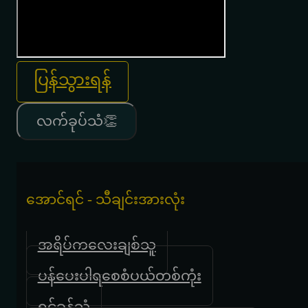
ပြန်သွားရန်
လက်ခုပ်သံ👏
အောင်ရင် - သီချင်းအားလုံး
အရိပ်ကလေးချစ်သူ
ပန်ပေးပါရစေစံပယ်တစ်ကုံး
ရင်ခုန်သံ