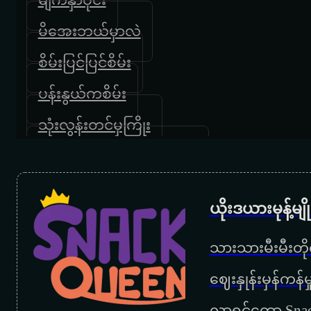
မိအေးဘယ်မှာလဲ
စိမ်းပြင်ပြင်စိမ်း
ပန်းနွယ်ကစိမ်း
သုံးလွန်းတင်မှကြိုး
နှမလက်လျှော့နေလေတော့
လောကဓမ္မတာ
ယိုးဒယားမုန့်မ
လေးဆယ်ကျော်အချစ်
သားသားမီးမီးတိုရ
မြသီတာအကြိုထောက်ပေမယ့်
‌ဈေးနှုန်းမှန်ကန
ချစ်သည်းဘယ်ခါရှိပါ့မလဲ
လာရင်တော့ Snac