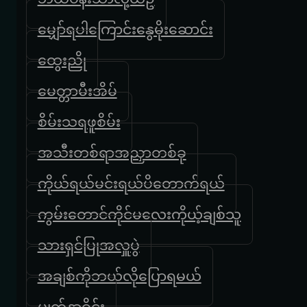
မျှော်ရပါကြောင်းနွေမိုးဆောင်း
ထွေးညို
မေတ္တာမီးအိမ်
စိမ်းသရဖူစိမ်း
အသီးတစ်ရာအညှာတစ်ခု
ကိုယ်ရယ်မင်းရယ်ပိတောက်ရယ်
ကွမ်းတောင်ကိုင်မလေးကိုယ့်ချစ်သူ
သားရှင်ပြုအလှူပွဲ
အချစ်ကိုဘယ်လိုပြောရမယ်
မျက်နှာဝိုင်း