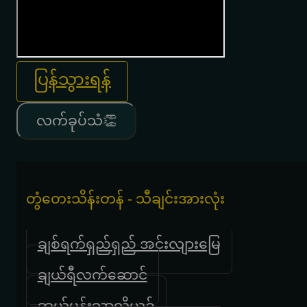
ပြန်သွားရန်
လက်ခုပ်သံ👏
တွံတေးသိန်းတန် - သီချင်းအားလုံး
ချစ်ရက်ရှည်ရှည် အင်းလျားမြေ
ချယ်ရီလက်ဆောင်
ဘယ်ပန်းသာလို့ယဥ်