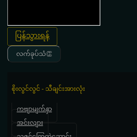
ပြန်သွားရန်
လက်ခုပ်သံ👏
စိုးလွင်လွင် - သီချင်းအားလုံး
ကဗျာမျက်နှာ
အင်းလျား
သဇင်ကြွေတဲ့ဆောင်း