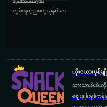
လွမ်းရတဲ့ညတွေလွန်ပါစေ
ယိုးဒယားမုန့်မ
သားသားမီးမီးတိုရ
‌ဈေးနှုန်းမှန်ကန
လာရင်တော့ Snac