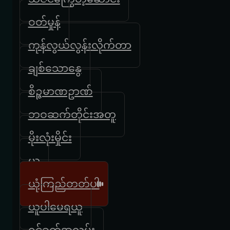
ဝတ်မှုန်
ကုန်လွယ်လွန်းလိုက်တာ
ချစ်သောနွေ
စိဉ္ဇမာဏဥာဏ်
ဘဝဆက်တိုင်းအတူ
မိုးလုံးမှိုင်း
ယု
ယုံကြည်တတ်ပါ
ယူပါမေရယူ
ရင်ခတ်အလွမ်း