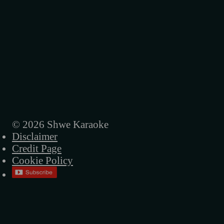
ညနေကြယ်
ည
သတ္တိမရှိတော့ဘူး
အိပ်မက်ကဗျာ
လေလွင့်လူ
မရေရာဘူး
© 2026 Shwe Karaoke
Disclaimer
ထားခဲ့ဦး
Credit Page
ရင်ဆိုင်မယ်
Cookie Policy
အိပ်မက်ရထား
မင်းမှမင်း