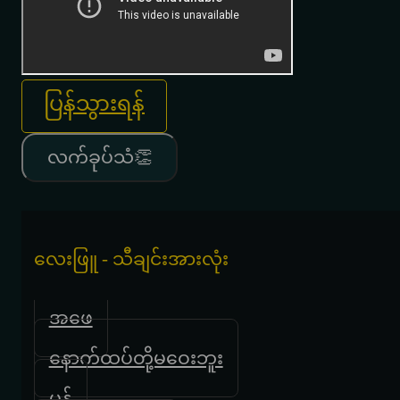
ပြန်သွားရန်
လက်ခုပ်သံ👏
လေးဖြူ - သီချင်းအားလုံး
အဖေ
နောက်ထပ်တို့မဝေးဘူး
မှန်