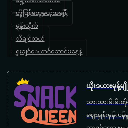
တို့ပြန်တွေ့မယ့်အချိန်
မုန်းလိုက်
သိချင်တယ်
ရူးချင်‌ေယာင်ဆောင်မနေနဲ့
လိပ်ပြာ
မာယာ
ယိုးဒယားမုန့်မ
အသစ်
သားသားမီးမီးတိုရ
မင်းမှမင်း
‌ဈေးနှုန်းမှန်ကန
ညရဲ့ဆူး
လာရင်တော့ Snac