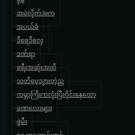
အမဲလိုက်အက
အပယ်ခံ
ဒီရေဒီလှေ
ဒဏ်ရာ
ခရီးအဆုံးအထိ
သတိမေ့သွားတဲ့ည
ကမ္ဘာကြီးကလုံးပြီးဝိုင်းနေတော့
ခဏလေးများ
ဖွဲမီး
ရှေ့ကကောင်းကင်