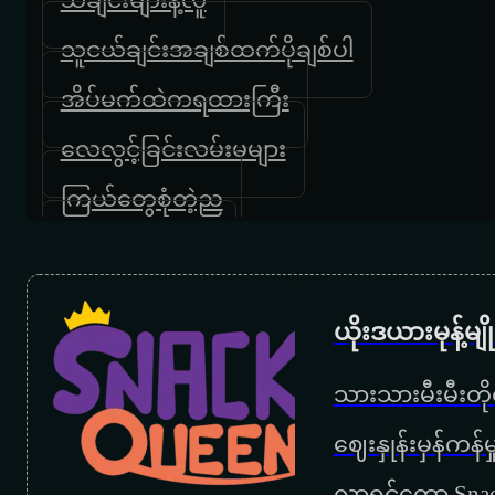
သူငယ်ချင်းအချစ်ထက်ပိုချစ်ပါ
အိပ်မက်ထဲကရထားကြီး
လေလွင့်ခြင်းလမ်းမများ
ကြယ်တွေစုံတဲ့ည
ကျေးဇူးပါမေမေ
အမေ့အိမ်
ယိုးဒယားမုန့်မ
မေမေ
သားသားမီးမီးတိုရ
ကြွေးဟောင်းဆပ်ခွင့်ပြုပါ
‌ဈေးနှုန်းမှန်ကန
အမေ့အေးရိပ်
လာရင်တော့ Snac