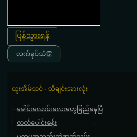
ပြန်သွားရန်
လက်ခုပ်သံ👏
ထူးအိမ်သင် - သီချင်းအားလုံး
ခေါင်းလောင်းလေးတွေမြည်နေပြီ
ဇာတ်ပေါင်းခန်း
ပထမအသည်းကွဲဇာတ်လမ်း