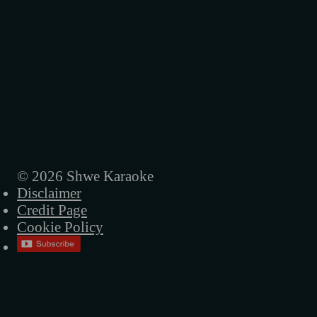
အစိမ်းရောင်တံခါးများ
အမေ့ရဲ့ဒုက္ခအိုးလေး
အခါလွန်တဲ့မိုး
ရူးရူးမိုက်မိုက်
ပြန်မလာတော့ဘူးကွယ်
ညပုံပြင်
© 2026 Shwe Karaoke
Disclaimer
နာရီတွေရပ်တဲ့ည
Credit Page
မဟာဝီရ ဗုဒ္ဓ
Cookie Policy
လမ်းပျောက်တဲ့သား
အဝေးဆုံးဝေးသွားလဲ