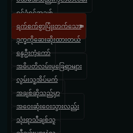
ရင်ခုံရင်အချစ်
ရက်စက်စွာပြုံးတက်သော
ဒုက္ခကိုဆေးဆိုးထားတယ်
နွေဦးကံ့ကော်
အဓိပတိလမ်းမှခြေရာများ
လွမ်းသူ့အိပ်မက်
အချစ်ဆိုသည်မှာ
အဝေးဆုံးဝေးသွားလည်း
သုံးရာသီချစ်သူ
သီချင်းများနဲ့လူ