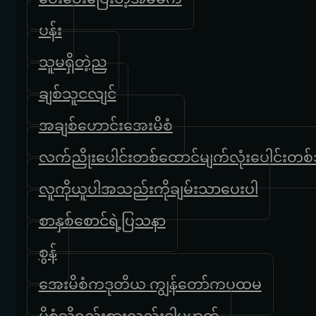
ပန်း
သူမရှိတဲ့ည
ချစ်သူငလျင်
အချစ်ဟောင်းအေးမိစံ
လက်ညိုးပေါင်းတစ်ထောင်မျက်လုံးပေါင်းတစ်သ
လူကိုယူပါအသည်းကိုချမ်းသာပေးပါ
စာနှစ်စောင်ရဲ့ပြသနာ
စွန်
အေးမိစံကဒုတိယ ကျွန်တော်ကပထမ
မိစံသို့ရည်းစားလည်းငါမဟုတ်