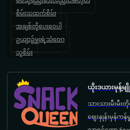
စိမ်းသထက်စိမ်း
အချစ်တို့ပေးဝေပါ
ဥယျာဉ်မှူးရဲ့သံဝေဂ
သူစိမ်း
စိမ်းသထက်စိမ်း
ရင်ကိုအေးမြရစေသား
ယိုးဒယားမုန့်မ
ခေတ္တပြန်ခွင့်ပြုပါ
သားသားမီးမီးတိုရ
ဥယျာဥ်မှူးပန်းမခူးရ
‌ဈေးနှုန်းမှန်ကန
ကျောင်းပိတ်ရက်မျှော်သူသို့
လာရင်တော့ Snac