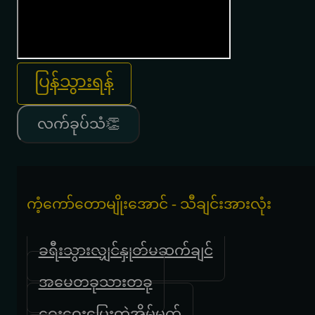
ပြန်သွားရန်
လက်ခုပ်သံ👏
ကံ့ကော်တောမျိုးအောင် - သီချင်းအားလုံး
ခရီးသွားလျှင်နှုတ်မဆက်ချင်
အမေတခုသားတခု
ဝေးဝေးပြေးတဲ့အိမ်မက်