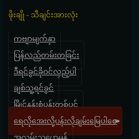
ဖိုးချို - သီချင်းအားလုံး
ကဗျာမျက်နှာ
ပြန်လည်တမ်းတခြင်း
ဒီရင်ခွင်ခိုဝင်လှည့်ပါ
ချစ်သူ့ရင်ခွင်
မြိုင်နန်းစံပန်းတစ်ပွင့်
ရေလိုအေးလို့ပန်းလိုချမ်းမြေပါစေ
အလွမ်းညဟေမန်