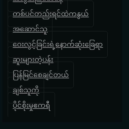
တစ်ပင်တည်းရင်ထဲကနွယ်
အဆောင်သူ
ဝေးလွင့်ခြင်းရဲ့နောက်ဆုံးခြေရာ
ဆူးများတဲ့ပန်း
ပြန်မြင်စေချင်တယ်
ချစ်သူကို
ပိုင်စိုးမှုဧကရီ