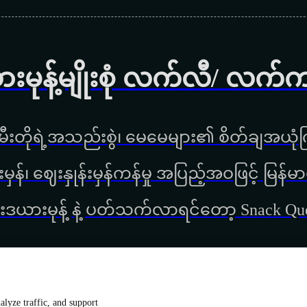
ားမုန့်မျိုးစုံ လက်လီ/ လက်
ီးတိုရဲ့အသည်းစွဲ၊ မေမေများ၏ စိတ်ချအယုံကြ
္စည်းမှန်၊ ‌ဈေးနှုန်းမှန်ကန်မှု အပြည့်အဝဖြင့် မ
းဒယားမုန့် နဲ့ ပတ်သက်လာရင်တော့ Snack Q
lyze traffic, and support