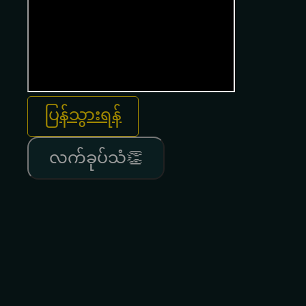
ပြန်သွားရန်
လက်ခုပ်သံ👏