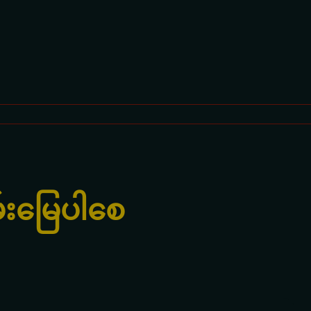
မ်းမြေပါစေ