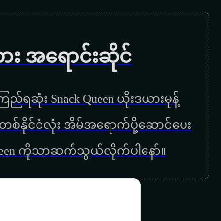
ကား အရောင်းဆိုင်
ည်ရဆုံး Snack Queen ယိုးဒယားမုန့်
ြန်မာတစ်နိုင်ငံလုံး အိမ်အရောက်ပို့ဆောင်ပေး
ueen ကိုသာဆက်သွယ်လိုက်ပါနော်။