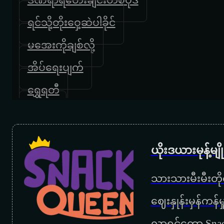
ရင်သို့တိုးဝှေ့ဆဲပါခိုင်
မအေးကိုချစ်လို့
အိပ်ရေးပျက်
ရွှေရတီ
ဆွဲအား
မျှော်လင့်ခြင်းလမင်း
ယိုးဒယားမုန့်မ
ဆင်မြီးလက်စွပ်လေး
သားသားမီးမီးတိုရ
ဓနမဲ့အချစ်ရဲ့လျှောက်ထားချက်
‌ဈေးနှုန်းမှန်ကန
ဝေးဝေးကလွမ်း
လာရင်တော့ Snac