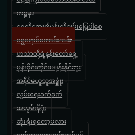
ကဉ္စနာ
ရေလိုအေး၍ပန်းလိုချမ်းမြေ့ပါစေ
ရွှေရောင်ကောင်းကင်
ဟင်္သာတို့ရဲ့နန်းတော်ရှေ့
မုန်းခိုင်းတိုင်းမမုန်းနိုင်ဘူး
အနိင်မယူသူအရှုုံး
လွမ်းရေးခက်ခက်
အလွမ်းနိဂုံး
ဆုံးရှုံးရတော့မလား
ဒဏ်ရာရတေးချင်းတစ်ပုဒ်