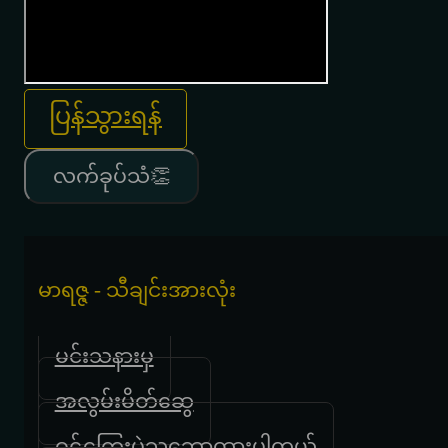
ပြန်သွားရန်
လက်ခုပ်သံ👏
မာရဇ္ဇ - သီချင်းအားလုံး
မင်းသနားမှ
အလွမ်းမိတ်ဆွေ
ဝဋ်ကြွေးပဲသဘောထားပါတယ်