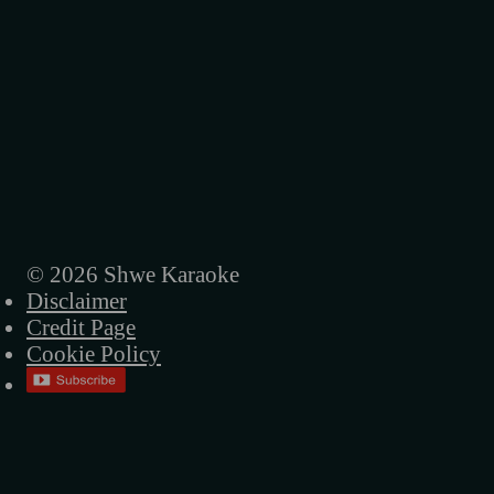
အစိမ်းရောင်တံခါးများ
အမေ့ရဲ့ဒုက္ခအိုးလေး
အခါလွန်တဲ့မိုး
ရူးရူးမိုက်မိုက်
ပြန်မလာတော့ဘူးကွယ်
ညပုံပြင်
© 2026 Shwe Karaoke
Disclaimer
နာရီတွေရပ်တဲ့ည
Credit Page
မဟာဝီရ ဗုဒ္ဓ
Cookie Policy
လမ်းပျောက်တဲ့သား
အဝေးဆုံးဝေးသွားလဲ