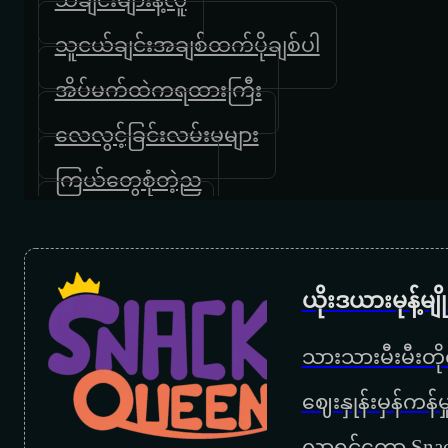
သူငယ်ချင်းအချစ်ထက်ပိုချစ်ပါ
အိပ်မက်ထဲကရထားကြီး
လေလွင့်ခြင်းလမ်းမများ
ကြယ်တွေစုံတဲ့ည
ကျေးဇူးပါမေမေ
အမေ့အိမ်
ယိုးဒယားမုန့်မ
မေမေ
သားသားမီးမီးတိုရ
ကြွေးဟောင်းဆပ်ခွင့်ပြုပါ
‌ဈေးနှုန်းမှန်ကန
အမေ့အေးရိပ်
လာရင်တော့ Snac