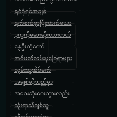
ရင်ခုံရင်အချစ်
ရက်စက်စွာပြုံးတက်သော
ဒုက္ခကိုဆေးဆိုးထားတယ်
နွေဦးကံ့ကော်
အဓိပတိလမ်းမှခြေရာများ
လွမ်းသူ့အိပ်မက်
အချစ်ဆိုသည်မှာ
အဝေးဆုံးဝေးသွားလည်း
သုံးရာသီချစ်သူ
သီချင်းများနဲ့လူ