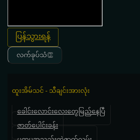
ပြန်သွားရန်
လက်ခုပ်သံ👏
ထူးအိမ်သင် - သီချင်းအားလုံး
ခေါင်းလောင်းလေးတွေမြည်နေပြီ
ဇာတ်ပေါင်းခန်း
ပထမအသည်းကွဲဇာတ်လမ်း