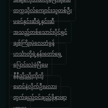
တက္ကသိုလ်ကျောင်းသူတစ်ဦး
မခင်နှင်းဆီရဲ့နှင်းဆီ
အသည်တစ်သောင်းပိုင်ရှင်
ချစ်ကြိုးမဲ့လေတံခွန်
ဟင်္သာတို့ရဲ့နန်းတော်ရှေ့
ပြောင်းလဲခဲ့ပြီ‌မေ
နီနီညိုညိုကိုကို
မောင်နဲ့လိုက်ဦးမလား
ထွက်ချည်ဝင်ချည်ခိုနားရာ
ဟာသ