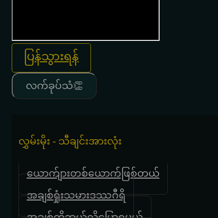
ပြန်သွားရန်
လက်ခုပ်သံ👏
လွှမ်းမိုး - သီချင်းအားလုံး
ယောက်ျားတစ်ယောက်ဖြစ်တယ်
အချစ်ရှုံးသမားဒဿဂီရိ
အချစ်ကိုဘယ်လိုပြောရမယ်