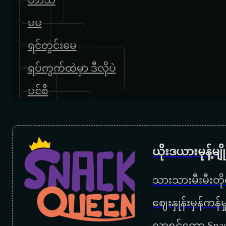
မမ
ရင်တွင်းမေ
ရပ်ကွက်ထဲမှာ ဒီလိုပဲ
ပင်စီ
ယုံရခက်ခက်
မအေးကိုချစ်လို့ပါ
ယိုးဒယားမုန့်မ
အဖေ
သားသားမီးမီးတိုရ
ကိုပေါ
‌ဈေးနှုန်းမှန်ကန
ကြယ်ကြွေညတိုင်းဆုတောင်းမယ်
လာရင်တော့ Snac