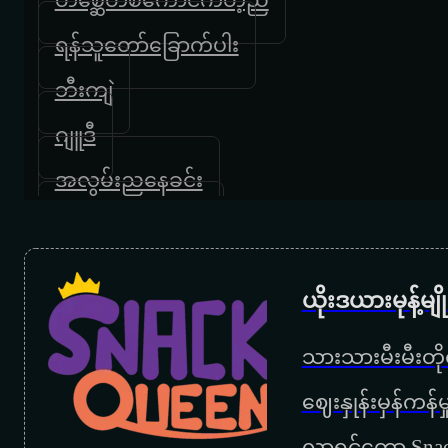
ရန်သူတော်ခြောက်ပါး
ဘီးကျဲ
ဂျူဒီ
အလွမ်းညနေခင်း
အသည်းဖျက်မဲ့မိုး
လိုသလိုသုံး
ယိုးဒယားမုန့်မ
ပြည့်တန်ဆာ
သားသားမီးမီးတိုရ
‌ဈေးနှုန်းမှန်ကန
လာရင်တော့ Snac