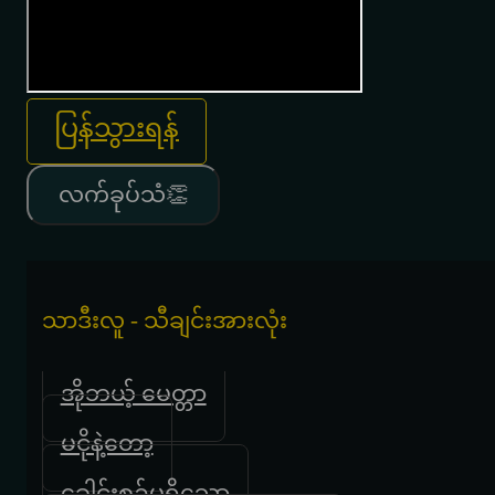
ပြန်သွားရန်
လက်ခုပ်သံ👏
သာဒီးလူ - သီချင်းအားလုံး
အိုဘယ့် မေတ္တာ
မငိုနဲ့တော့
ခေါင်းစဥ်မရှိသော