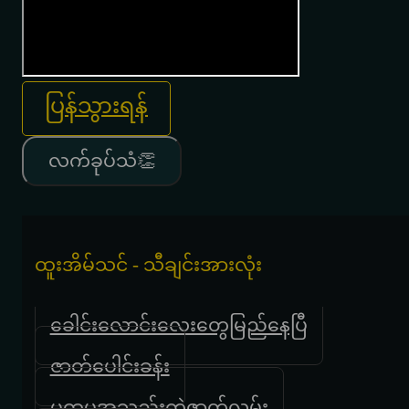
ပြန်သွားရန်
လက်ခုပ်သံ👏
ထူးအိမ်သင် - သီချင်းအားလုံး
ခေါင်းလောင်းလေးတွေမြည်နေပြီ
ဇာတ်ပေါင်းခန်း
ပထမအသည်းကွဲဇာတ်လမ်း