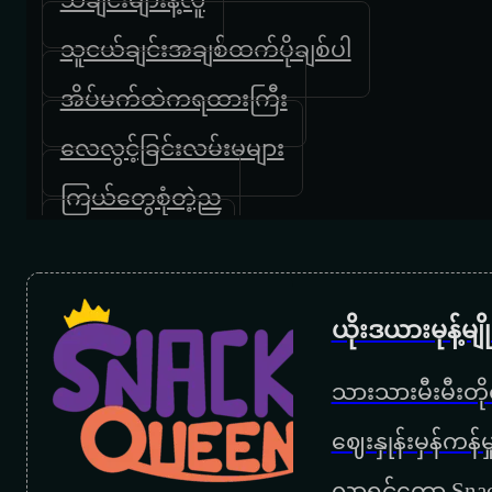
သူငယ်ချင်းအချစ်ထက်ပိုချစ်ပါ
အိပ်မက်ထဲကရထားကြီး
လေလွင့်ခြင်းလမ်းမများ
ကြယ်တွေစုံတဲ့ည
ကျေးဇူးပါမေမေ
အမေ့အိမ်
ယိုးဒယားမုန့်မ
မေမေ
သားသားမီးမီးတိုရ
ကြွေးဟောင်းဆပ်ခွင့်ပြုပါ
‌ဈေးနှုန်းမှန်ကန
အမေ့အေးရိပ်
လာရင်တော့ Snac