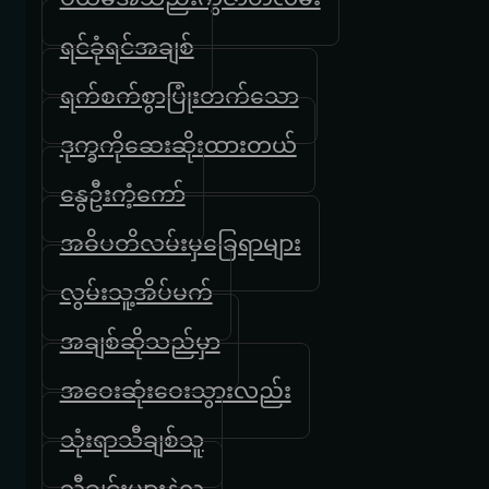
ရင်ခုံရင်အချစ်
ရက်စက်စွာပြုံးတက်သော
ဒုက္ခကိုဆေးဆိုးထားတယ်
နွေဦးကံ့ကော်
အဓိပတိလမ်းမှခြေရာများ
လွမ်းသူ့အိပ်မက်
အချစ်ဆိုသည်မှာ
အဝေးဆုံးဝေးသွားလည်း
သုံးရာသီချစ်သူ
သီချင်းများနဲ့လူ