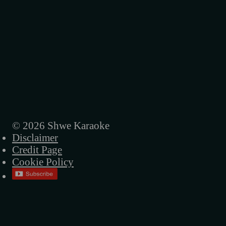
အစိမ်းရောင်တံခါးများ
အမေ့ရဲ့ဒုက္ခအိုးလေး
အခါလွန်တဲ့မိုး
ရူးရူးမိုက်မိုက်
ပြန်မလာတော့ဘူးကွယ်
ညပုံပြင်
© 2026 Shwe Karaoke
Disclaimer
နာရီတွေရပ်တဲ့ည
Credit Page
မဟာဝီရ ဗုဒ္ဓ
Cookie Policy
လမ်းပျောက်တဲ့သား
အဝေးဆုံးဝေးသွားလဲ