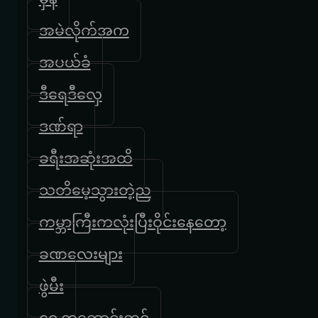
အမဲလိုက်အက
အပယ်ခံ
ဒီရေဒီလှေ
ဒဏ်ရာ
ခရီးအဆုံးအထိ
သတိမေ့သွားတဲ့ည
ကမ္ဘာကြီးကလုံးပြီးဝိုင်းနေတော့
ခဏလေးများ
ဖွဲမီး
ရှေ့ကကောင်းကင်