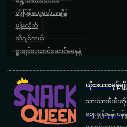
တို့ပြန်တွေ့မယ့်အချိန်
မုန်းလိုက်
သိချင်တယ်
ရူးချင်‌ေယာင်ဆောင်မနေနဲ့
လိပ်ပြာ
မာယာ
ယိုးဒယားမုန့်မ
အသစ်
သားသားမီးမီးတိုရ
မင်းမှမင်း
‌ဈေးနှုန်းမှန်ကန
ညရဲ့ဆူး
လာရင်တော့ Snac