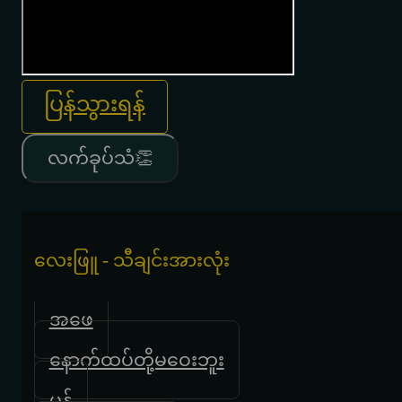
ပြန်သွားရန်
လက်ခုပ်သံ👏
လေးဖြူ - သီချင်းအားလုံး
အဖေ
နောက်ထပ်တို့မဝေးဘူး
မှန်