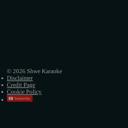
ညနေကြယ်
ည
သတ္တိမရှိတော့ဘူး
အိပ်မက်ကဗျာ
လေလွင့်လူ
မရေရာဘူး
© 2026 Shwe Karaoke
Disclaimer
ထားခဲ့ဦး
Credit Page
ရင်ဆိုင်မယ်
Cookie Policy
အိပ်မက်ရထား
မင်းမှမင်း