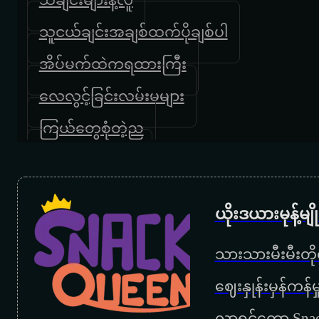
သူငယ်ချင်းအချစ်ထက်ပိုချစ်ပါ
အိပ်မက်ထဲကရထားကြီး
လေလွင့်ခြင်းလမ်းမများ
ကြယ်တွေစုံတဲ့ည
ကျေးဇူးပါမေမေ
အမေ့အိမ်
ယိုးဒယားမုန့်မ
မေမေ
သားသားမီးမီးတိုရ
ကြွေးဟောင်းဆပ်ခွင့်ပြုပါ
‌ဈေးနှုန်းမှန်ကန
အမေ့အေးရိပ်
လာရင်တော့ Snac