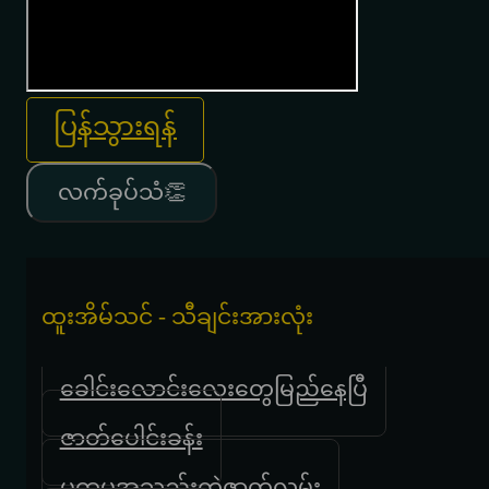
ပြန်သွားရန်
လက်ခုပ်သံ👏
ထူးအိမ်သင် - သီချင်းအားလုံး
ခေါင်းလောင်းလေးတွေမြည်နေပြီ
ဇာတ်ပေါင်းခန်း
ပထမအသည်းကွဲဇာတ်လမ်း