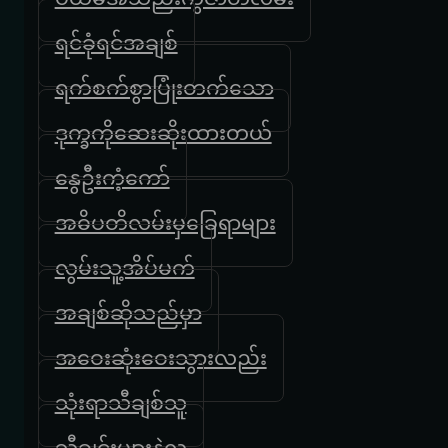
ရင်ခုံရင်အချစ်
ရက်စက်စွာပြုံးတက်သော
ဒုက္ခကိုဆေးဆိုးထားတယ်
နွေဦးကံ့ကော်
အဓိပတိလမ်းမှခြေရာများ
လွမ်းသူ့အိပ်မက်
အချစ်ဆိုသည်မှာ
အဝေးဆုံးဝေးသွားလည်း
သုံးရာသီချစ်သူ
သီချင်းများနဲ့လူ