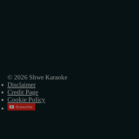
အစိမ်းရောင်တံခါးများ
အမေ့ရဲ့ဒုက္ခအိုးလေး
အခါလွန်တဲ့မိုး
ရူးရူးမိုက်မိုက်
ပြန်မလာတော့ဘူးကွယ်
ညပုံပြင်
© 2026 Shwe Karaoke
Disclaimer
နာရီတွေရပ်တဲ့ည
Credit Page
မဟာဝီရ ဗုဒ္ဓ
Cookie Policy
လမ်းပျောက်တဲ့သား
အဝေးဆုံးဝေးသွားလဲ