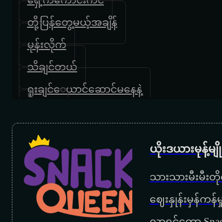
တို့ပြန်တွေ့မယ့်အချိန်
မုန်းလိုက်
သိချင်တယ်
ရူးချင်‌ေယာင်ဆောင်မနေနဲ့
လိပ်ပြာ
မာယာ
ယိုးဒယားမုန့်မ
အသစ်
သားသားမီးမီးတိုရ
မင်းမှမင်း
‌ဈေးနှုန်းမှန်ကန
ညရဲ့ဆူး
လာရင်တော့ Snac