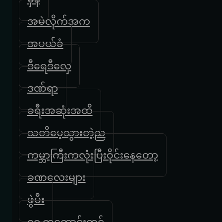
အမဲလိုက်အက
အပယ်ခံ
ဒီရေဒီလှေ
ဒဏ်ရာ
ခရီးအဆုံးအထိ
သတိမေ့သွားတဲ့ည
ကမ္ဘာကြီးကလုံးပြီးဝိုင်းနေတော့
ခဏလေးများ
ဖွဲမီး
ရှေ့ကကောင်းကင်