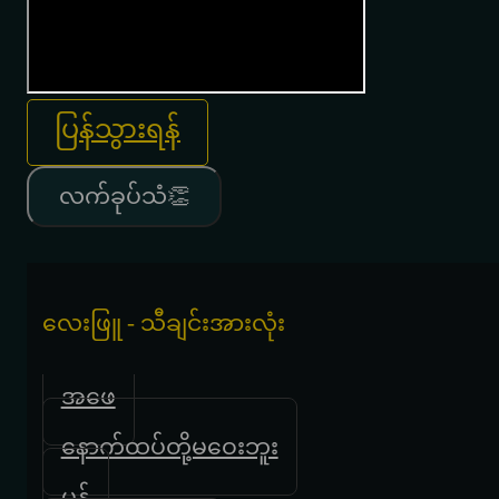
ပြန်သွားရန်
လက်ခုပ်သံ👏
လေးဖြူ - သီချင်းအားလုံး
အဖေ
နောက်ထပ်တို့မဝေးဘူး
မှန်