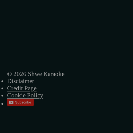
ညနေကြယ်
ည
သတ္တိမရှိတော့ဘူး
အိပ်မက်ကဗျာ
လေလွင့်လူ
မရေရာဘူး
© 2026 Shwe Karaoke
Disclaimer
ထားခဲ့ဦး
Credit Page
ရင်ဆိုင်မယ်
Cookie Policy
အိပ်မက်ရထား
မင်းမှမင်း