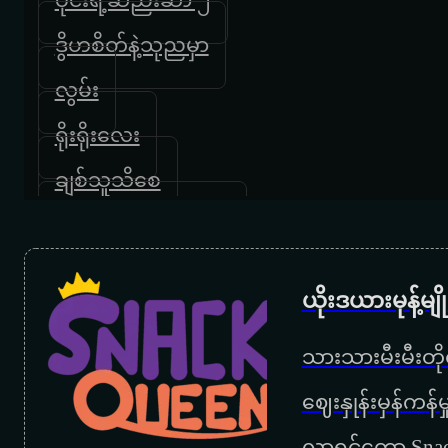
ဒွိဟစိတ်နဲ့သုညမှာ
လွမ်း
ရိုးရိုးလေး
ချစ်သူသိစေ
ဆည်းလည်းလှိုက်သံ
နက္ခတ်ပွဲသဘင်
ယိုးဒယားမုန့်မ
‌စောင့်လို့တော့နေရစ်ဦး
သားသားမီးမီးတိုရ
ရတနာသူ
‌ဈေးနှုန်းမှန်ကန
ရင်ခတ်အလွမ်း
လာရင်တော့ Snac