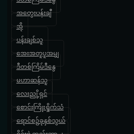
အတွေးပန်းချီ
အို
ပန်းချစ်သူ
အေးအတူပူအမျှ
ဒီတစ်ကြိမ်ဒီနွေ
မဟာဆန်သူ
လေးညှို့ရှင်
စောင်းကြိုးရှိုက်သံ
ရောင်စဉ်ခုနှစ်သွယ်
ဝိုင်းရဲ့ဆည်းဆာ ၂