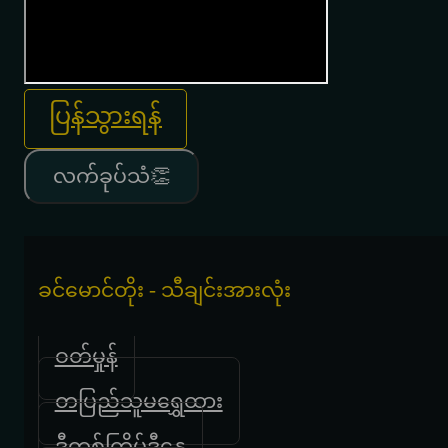
ပြန်သွားရန်
လက်ခုပ်သံ👏
ခင်မောင်တိုး - သီချင်းအားလုံး
ဝတ်မှုန်
တပြည်သူမရွှေထား
ဒီတစ်ကြိမ်ဒီနွေ