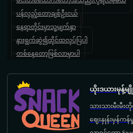
ပန်လှည့်တော့ချစ်ဦးငယ်
နေရာတိုင်းမှာသူ့မျက်နှာ
နားရွက်ဆွဲ၍ထိုင်ထလုပ်ပြပါ
တစ်နေ့တော့ဖြစ်လာမှာပါ
ညမွှေးပန်း
ဆူးခင်းလမ်း
ယိုးဒယားမုန့်မ
စိမ်းတယ်လို့မှတ်မှာလား
သားသားမီးမီးတိုရ
ချစ်စိတ်တဝေဝေ
‌ဈေးနှုန်းမှန်ကန
လာရင်တော့ Snac