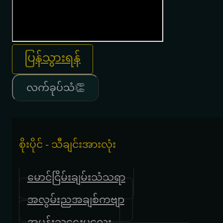
ပြန်သွားရန်
လက်ခုပ်သံ👏
စိုးပိုင် - သီချင်းအားလုံး
မောင်ငြိမ်းချမ်းသံသရာ
အလွမ်းညအချစ်ကဗျာ
အမုန်းသူဌေးမလေး