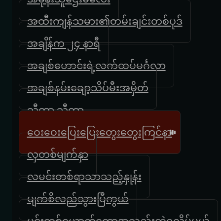
အထီးကျန်သမား၏တမ်းချင်းတစ်ပုဒ်
အချိန်က ၂၄ နာရီ
အချစ်ဟောင်းရဲ့လက်ထပ်မင်္ဂလာ
အချစ်နမ်းချော့သိပ်မီးအမှိတ်
သီတာ သီတာ
ဝေးဝေးပြေးပြေးတွေးတွေးကြင်နာ
လှတစ်မျက်နှာ
လမင်းတစ်ရာသာသည့်နှုန်း
မျက်စိလည်သွားပြီကွယ်
မင်းတစ်ယောက်တော့အသည်းကွဲရလိမ့်မယ်