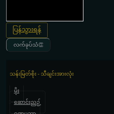
ပြန်သွားရန်
လက်ခုပ်သံ👏
သန်းမြတ်စိုး - သီချင်းအားလုံး
မိုး
ဆောင်းညဥ့်
ဝဏ္ဏပဘာ