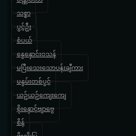
သစ္စာ
ပွင့်ဦး
စံပယ်
နွေနှောင်းဝသန်
မပြီးသေးသောပန်းချီကား
မနွမ်းတစ်ပွင့်
ယဥ်ယဥ်ကျေးကျေ
စိုးနှောင့်ဗျာဗွေ
စိန်
ဖိုးညိုမြ