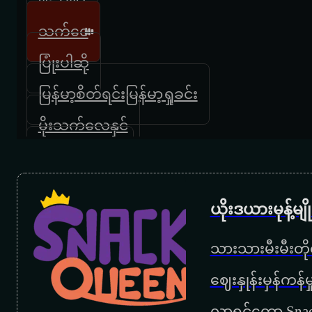
သက်၀ေ
ပြုံးပါဆို
မြန်မာ့စိတ်ရင်းမြန်မာ့ရှုခင်း
မိုးသက်လေနှင်
ချစ်ပြုံးနှင်းဆီ
ယိုးဒယားမုန့်မ
သားသားမီးမီးတိုရ
‌ဈေးနှုန်းမှန်ကန
လာရင်တော့ Snac