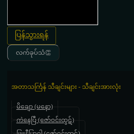
ပြန်သွားရန်
လက်ခုပ်သံ👏
အတာသင်္ကြန် သီချင်းများ - သီချင်းအားလုံး
မိချော (မနော)
ကဲနေပြီ (ဇော်ဝင်းထွဋ်)
ဖြူနီပြာဝါ (ဇော်ဝင်းထွဋ်)