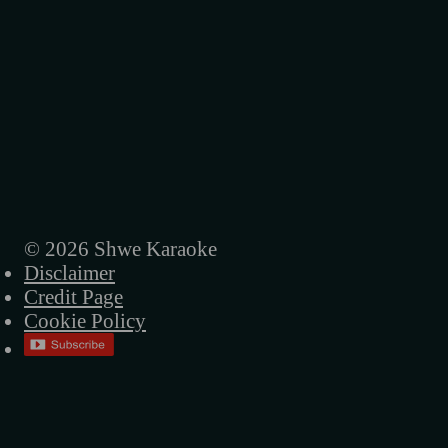
နွေအလှ (ဇော်ဝမ်း)
နွေလယ်မိုး (ရင်ဂို)
နှုတ်ခွန်းဆက် (ရင်ဂို)
နှစ်သစ်ချစ်ဦး (ဇော်ဝမ်း)
ကမယ်ဆိုတီးပါမယ် (ရင်ဂို)
အလှသင်္ကြန် (ဇော်ဝမ်း)
© 2026 Shwe Karaoke
Disclaimer
သင်္ကြန်မိုးရေတန်ခူးလေ (ရင်ဂို)
Credit Page
ရေနန်းဗိမာန် (ရင်ဂို)
Cookie Policy
ညိုမြ (ဇော်ဝမ်း)
ရေပက်ခံမယ် (ဇော်ဝမ်း)