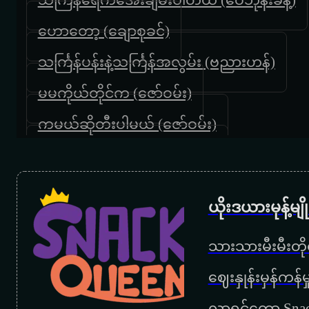
ဟောတော့ (ချောစုခင်)
သင်္ကြန်ပန်းနဲ့သင်္ကြန်အလွမ်း (ဗညားဟန်)
မမကိုယ်တိုင်က (ဇော်ဝမ်း)
ကမယ်ဆိုတီးပါမယ် (ဇော်ဝမ်း)
ညှင်းသွဲ့သွဲ့လေပြည် (ဇော်ဝမ်း)
ကဲနေပြီ (ဇော်ဝင်းထွဋ်)
ယိုးဒယားမုန့်မ
မန်းတောင်ရိပ်ခို (ရင်ဂို)
သားသားမီးမီးတိုရ
ကျီစားတာလား (မိုးမင်း)
‌ဈေးနှုန်းမှန်ကန
ပန်းမျိုးတစ်ရာ (ဘိုဘို)
လာရင်တော့ Snac