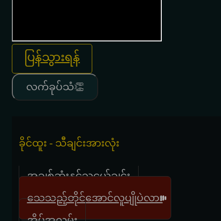
ပြန်သွားရန်
လက်ခုပ်သံ👏
ခိုင်ထူး - သီချင်းအားလုံး
အချစ်ဆုံးနှင့်သူငယ်ချင်း
သေသည့်တိုင်အောင်လူပျိုပဲလား
အိမ်အလွမ်း