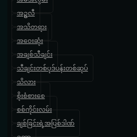
အဥ္ဇလီ
အသိတရား
အဝေးဆုံး
အချစ်သီချင်း
သီချင်းတစ်ပုဒ်ပန်းတစ်ဆုပ်
သိလား
စိုးစံစားစေ
စစ်ကိုင်းလမ်း
ချစ်ခြင်းရဲ့အပြစ်ဒါဏ်
ခတ္တာ