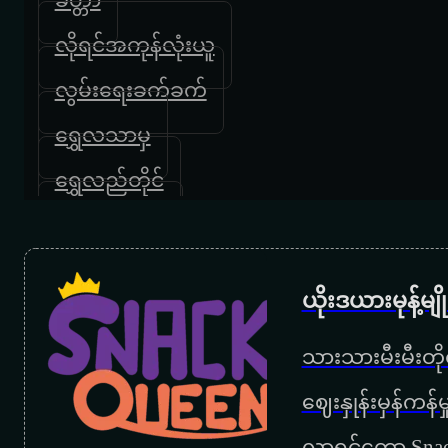
လိုရင်အကုန်လုံးယူ
လွမ်းရေးခက်ခက်
ရွှေလသာမှ
ရွှေလည်တိုင်
မကျေနပ်ဘူး
ဘယ်သူမှမကောင်းဘူး
ယိုးဒယားမုန့်မ
ဖိုးသာထူး
သားသားမီးမီးတိုရ
နေရာဟောင်းမှာ
‌ဈေးနှုန်းမှန်ကန
နေမွန်းမတည့်ခင်
လာရင်တော့ Snac