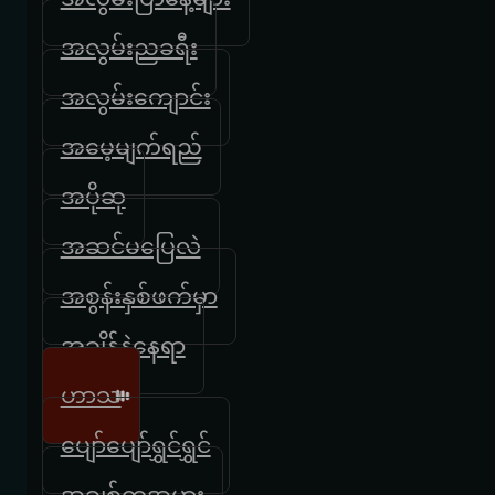
အလွမ်းညခရီး
အလွမ်းကျောင်း
အမေ့မျက်ရည်
အပိုဆု
အဆင်မပြေလဲ
အစွန်းနှစ်ဖက်မှာ
အချိန်နဲ့နေရာ
ဟာသ
ပျော်ပျော်ရွှင်ရွှင်
အချစ်ကအမှား