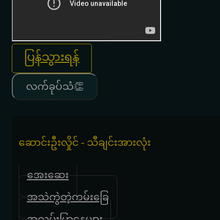
ပြန်သွားရန်
လက်ခုပ်သံ👏
ဆောင်းဦးလှိုင် - သီချင်းအားလုံး
အေးဆေး
အသဲကွဲတဲ့ကမ်းခြေ
အလွမ်းပြာနေ့များ