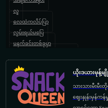
လူ
လေထဲကလိပ်ပြာ
လွမ်းရယ်မပြေ
မနက်ခင်းတစ်ခုမှာ
မင်းကလေးမှာနှာခေါင်းမရှိရင်
ဘာမှမသိချင်သောညများ
ယိုးဒယားမုန့်မ
ဖြူစင်သူများသို့
သားသားမီးမီးတိုရ
ပြိုမှာလေလားမိုးကောင်းကင်
‌ဈေးနှုန်းမှန်ကန
နောင်တတွေအကြောင်း
လာရင်တော့ Snac