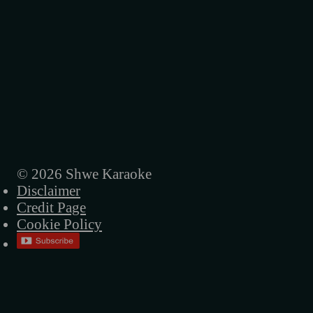
အစားထိုးမရတဲ့သူ
မပျက်စီးစေနဲ့
ပိတ်ကားအဖွင့်
အဖြူရောင်သီချင်း
စိတ်ဖြေသီချင်း
© 2026 Shwe Karaoke
Disclaimer
Credit Page
Cookie Policy