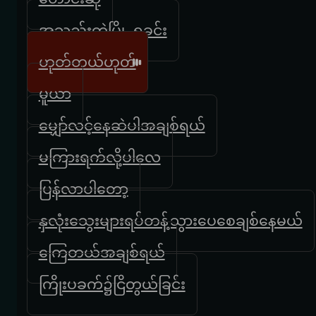
အသည်းကွဲမြို့ ရှုခင်း
ဟုတ်တယ်ဟုတ်
မူယာ
မျှော်လင့်နေဆဲပါအချစ်ရယ်
မကြားရက်လို့ပါလေ
ပြန်လာပါတော့
နှလုံးသွေးများရပ်တန့်သွားပေစေချစ်နေမယ်
ကြေတယ်အချစ်ရယ်
ကြိုးပခက်၌ငြိတွယ်ခြင်း