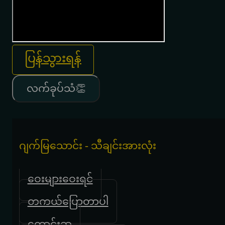
ပြန်သွားရန်
လက်ခုပ်သံ👏
ဂျက်မြသောင်း - သီချင်းအားလုံး
ဝေးများဝေးရင်
တကယ်ပြောတာပါ
တောင်းဆု