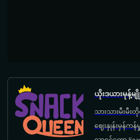
ယိုးဒယားမုန့်မ
သားသားမီးမီးတိုရ
‌ဈေးနှုန်းမှန်ကန
လာရင်တော့ Snac