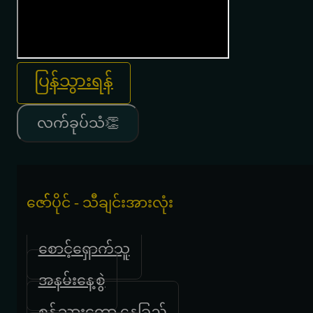
ပြန်သွားရန်
လက်ခုပ်သံ👏
ဇော််ပိုင် - သီချင်းအားလုံး
စောင့်ရှောက်သူ
အနမ်းနေ့စွဲ
စွန့်သွားတော့ နေခြည်