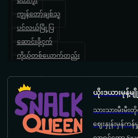
ကျွန်တော့်ချစ်သူ
ပင်လယ်မြို့ပြ
ဆောင်းခိုငှက်
ကိုယ့်တစ်ယောက်တည်း
ယိုးဒယားမုန့်မ
သားသားမီးမီးတိုရ
‌ဈေးနှုန်းမှန်ကန
လာရင်တော့ Snac