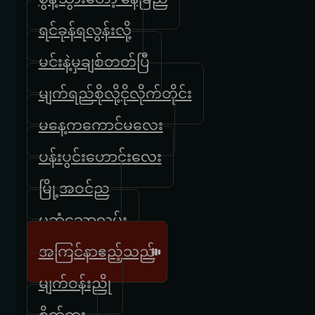
ရင်ခုန်ရလွန်းလို့
မင်းနဲ့မှချစ်တတ်ပြီ
မျက်ရည်စိုလို့ငိုလိုက်တိုင်း
မနေ့ကကောင်မလေး
ပန်းပွင်းဟောင်းလေး
မြို့အဝင်ည
မဆုံသောလမ်း
အကြင်နာဧည့်သည်
မျက်ဝန်းညို
စိတ်ကူး