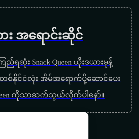
အချစ်ကိုကိုးကွယ်
အိမ်လွမ်းသူ
ကား အရောင်းဆိုင်
မဆုံတဲ့ဖူးစာ
ဟိုတစ်ချိန်ကနှင်းဆီ
ည်ရဆုံး Snack Queen ယိုးဒယားမုန့်
မေ့မှာပါ
ြန်မာတစ်နိုင်ငံလုံး အိမ်အရောက်ပို့ဆောင်ပေး
နှလုံးသားတစ်စုံရဲ့ ဆန္ဒ
ueen ကိုသာဆက်သွယ်လိုက်ပါနော်။
အမှိုက်
အဲဏီ
ဖြေသိမ့်လိုက်