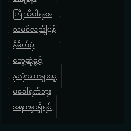
ကြိုသိပါရ‌စေ
သမင်လည်ပြန်
နိမိတ်ပုံ
တွေ့ဆုံခွင့်
နှလုံးသားရှာသူ
မခေါ်ရက်ဘူး
အနားမှာရှိရင်
ရေဆန်လမ်း