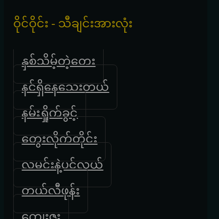
ဝိုင်ဝိုင်း - သီချင်းအားလုံး
နှစ်သိမ့်တဲ့တေး
နင်ရှိနေသေးတယ်
နမ်းရှိုက်ခွင့်
တွေးလိုက်တိုင်း
လမင်းနဲ့ပင်လယ်
တယ်လီဖုန်း
ကျေးဇူး