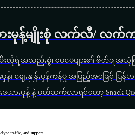
ားမုန့်မျိုးစုံ လက်လီ/ လက်
ီးတိုရဲ့အသည်းစွဲ၊ မေမေများ၏ စိတ်ချအယုံကြ
္စည်းမှန်၊ ‌ဈေးနှုန်းမှန်ကန်မှု အပြည့်အဝဖြင့် မ
းဒယားမုန့် နဲ့ ပတ်သက်လာရင်တော့ Snack Q
lyze traffic, and support