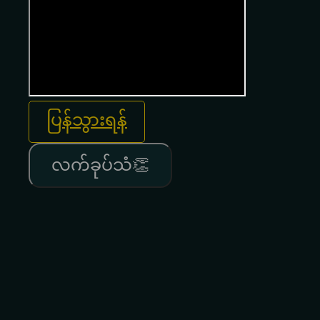
ပြန်သွားရန်
လက်ခုပ်သံ👏